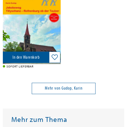
Jakobsweg Tillyschanz -
Rothenburg ob der Tauber
Band 487
Stein, Conrad Verlag, 2023
15,90 €
Versandkostenfrei in DE
In den Warenkorb
SOFORT LIEFERBAR
Mehr von Gudop, Karin
Mehr zum Thema