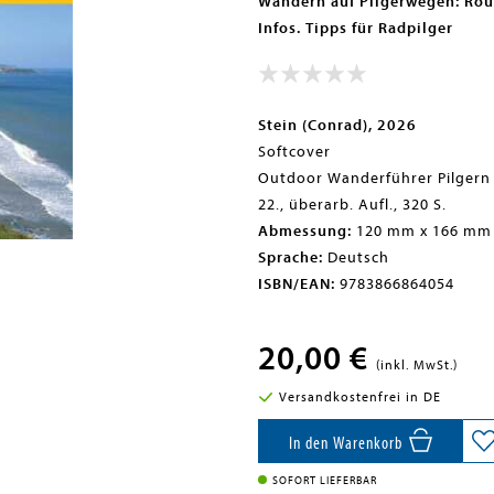
Wandern auf Pilgerwegen: Rou
Infos. Tipps für Radpilger
Stein (Conrad), 2026
Softcover
Outdoor Wanderführer Pilgern
22., überarb. Aufl., 320 S.
Abmessung:
120 mm x 166 mm
Sprache:
Deutsch
ISBN/EAN:
9783866864054
20,00 €
(inkl. MwSt.)
Versandkostenfrei in DE
In den Warenkorb
SOFORT LIEFERBAR