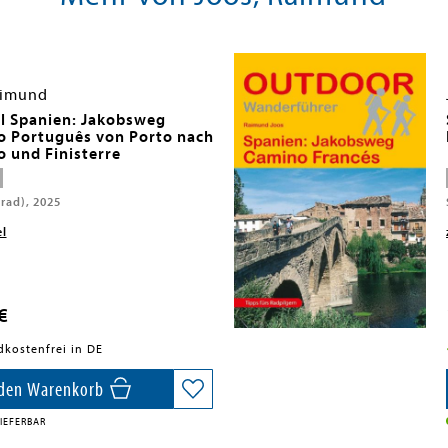
aimund
l Spanien: Jakobsweg
 Português von Porto nach
o und Finisterre
rad), 2025
el
€
dkostenfrei in DE
 den Warenkorb
IEFERBAR