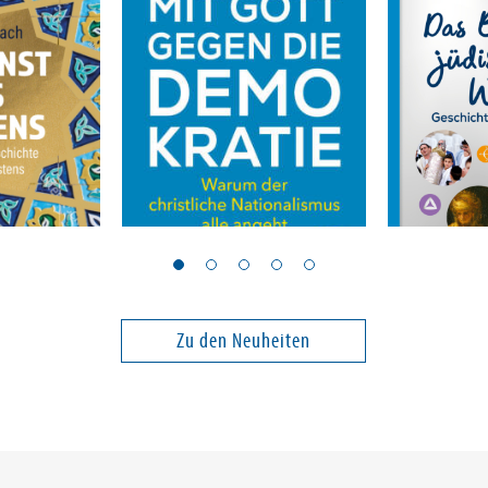
Henze, Arnd
Friedens
Mit Gott gegen die
Das Buch 
Demokratie
Wissens
Zu den Neuheiten
25,00 €
20,00 €
ei in DE
Versandkostenfrei in DE
Versandko
Warenkorb
Warenk
SOFORT LIEFERBAR
SOFORT LIE