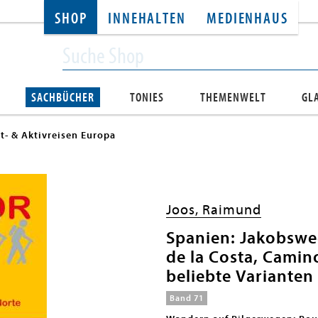
SHOP
INNEHALTEN
MEDIENHAUS
SACHBÜCHER
TONIES
THEMENWELT
GL
t- & Aktivreisen Europa
Joos, Raimund
Spanien: Jakobsw
de la Costa, Camin
beliebte Varianten
Band 71