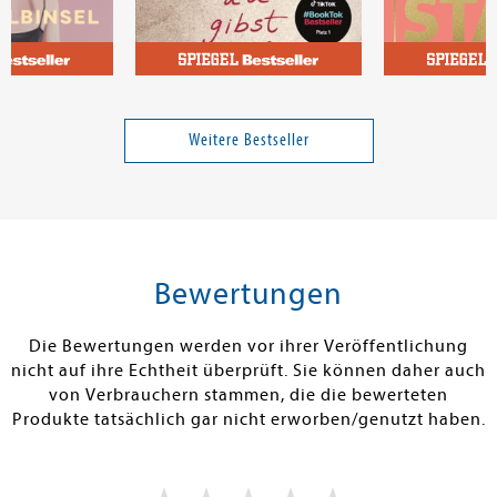
e
Lösel, Clara
Richter, Dami
Wehe du gibst auf
Dein Neustart 
Weitere Bestseller
14,00 €
18,00 €
tenfrei in DE
Versandkostenfrei in DE
Versandkos
rb
Warenkorb
Warenko
Bewertungen
RBAR
SOFORT LIEFERBAR
SOFORT LIEFE
Die Bewertungen werden vor ihrer Veröffentlichung
nicht auf ihre Echtheit überprüft. Sie können daher auch
von Verbrauchern stammen, die die bewerteten
Produkte tatsächlich gar nicht erworben/genutzt haben.