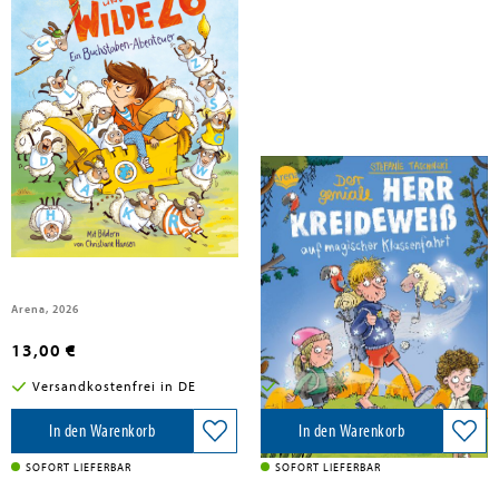
Taschinski, Stefanie
Taschinski, Stefanie
Bo und die Wilde 26. Ein
Der geniale Herr Kreideweiß (3).
Buchstaben-Abenteuer
Der geniale Herr Kreideweiß auf
magischer Klassenfahrt
Band 3
Arena, 2026
Arena Verlag GmbH, 2025
13,00 €
15,00 €
Versandkostenfrei in DE
Versandkostenfrei in DE
In den Warenkorb
In den Warenkorb
SOFORT LIEFERBAR
SOFORT LIEFERBAR