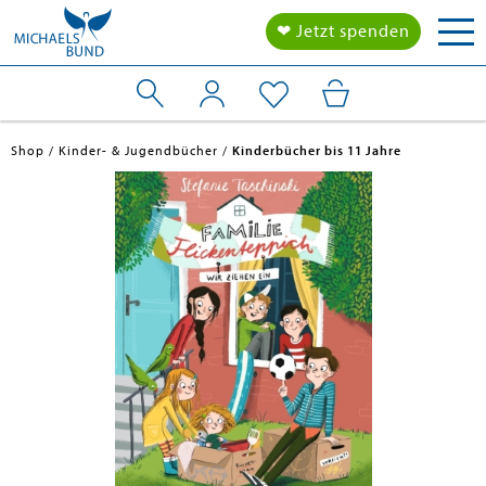
Tog
❤ Jetzt spenden
nav
Shop
Kinder- & Jugendbücher
Kinderbücher bis 11 Jahre
en submenu