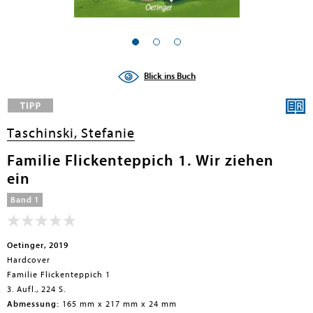
en submenu
en submenu
Blick ins Buch
en submenu
en submenu
Taschinski, Stefanie
en submenu
Familie Flickenteppich 1. Wir ziehen
ein
en submenu
Band 1
Oetinger, 2019
Hardcover
Familie Flickenteppich 1
3. Aufl., 224 S.
en submenu
Abmessung:
165 mm x 217 mm x 24 mm