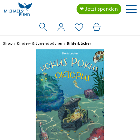
Tog
❤ Jetzt spenden
nav
Shop
Kinder- & Jugendbücher
Bilderbücher
en submenu