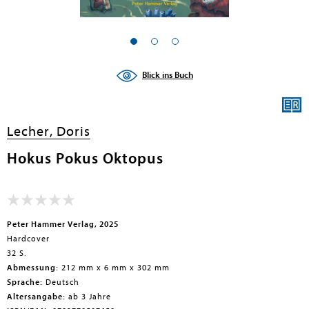
en submenu
en submenu
Blick ins Buch
en submenu
en submenu
Lecher, Doris
en submenu
Hokus Pokus Oktopus
en submenu
Peter Hammer Verlag, 2025
Hardcover
32 S.
Abmessung:
212 mm x 6 mm x 302 mm
Sprache:
Deutsch
en submenu
Altersangabe:
ab 3 Jahre