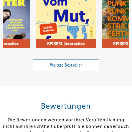
-Louise
Ritter, Marie Luise
Schwerdtfeger
HTER
Vom Mut, frei zu sein
Punkt Punkt K
fertig ist die 
Weitere Bestseller
18,00 €
17,00 €
tenfrei in DE
Versandkostenfrei in DE
Versandkos
rb
Warenkorb
Warenko
Bewertungen
RBAR
SOFORT LIEFERBAR
SOFORT LIEFE
Die Bewertungen werden vor ihrer Veröffentlichung
nicht auf ihre Echtheit überprüft. Sie können daher auch