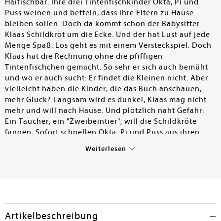
Haifischbar. Ihre drei Tintenfischkinder Okta, Pi und
Puss weinen und betteln, dass ihre Eltern zu Hause
bleiben sollen. Doch da kommt schon der Babysitter
Klaas Schildkröt um die Ecke. Und der hat Lust auf jede
Menge Spaß: Los geht es mit einem Versteckspiel. Doch
Klaas hat die Rechnung ohne die pfiffigen
Tintenfischchen gemacht. So sehr er sich auch bemüht
und wo er auch sucht: Er findet die Kleinen nicht. Aber
vielleicht haben die Kinder, die das Buch anschauen,
mehr Glück? Langsam wird es dunkel, Klaas mag nicht
mehr und will nach Hause. Und plötzlich naht Gefahr:
Ein Taucher, ein "Zweibeintier", will die Schildkröte
fangen. Sofort schnellen Okta, Pi und Puss aus ihren
Verstecken und versperren dem Taucher mit einer
Weiterlesen
ordentlichen Tintenwolke die Sicht und können ihren
Freund so retten. Zurück in der Heimathöhle gibt es
noch ein Spielchen und dann ab ins Bett. Als Mama und
Papa wiederkommen, schlafen die drei friedlich und
Klaas gibt zu, dass die Kleinen die eigentlichen Helden
waren. – Sehr schönes Bilderbuch mit wenig Text in
Artikelbeschreibung
Reimform und wunderschönen Illustrationen. Infotexte