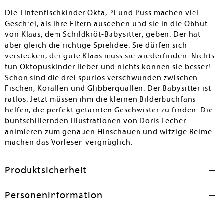
zu verschiedenen Meeresbewohnern in den
Die Tintenfischkinder Okta, Pi und Puss machen viel
Buchklappen runden das Bilderbuch ab. – Allen
Geschrei, als ihre Eltern ausgehen und sie in die Obhut
Beständen sehr zur Anschaffung empfohlen.
von Klaas, dem Schildkröt-Babysitter, geben. Der hat
aber gleich die richtige Spielidee: Sie dürfen sich
Dorothee Rensen
verstecken, der gute Klaas muss sie wiederfinden. Nichts
tun Oktopuskinder lieber und nichts können sie besser!
Schon sind die drei spurlos verschwunden zwischen
Fischen, Korallen und Glibberquallen. Der Babysitter ist
ratlos. Jetzt müssen ihm die kleinen Bilderbuchfans
helfen, die perfekt getarnten Geschwister zu finden. Die
buntschillernden Illustrationen von Doris Lecher
animieren zum genauen Hinschauen und witzige Reime
machen das Vorlesen vergnüglich.
Produktsicherheit
Personeninformation