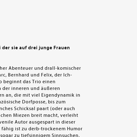
 der sie auf drei junge Frauen
icher Abenteuer und drall-komischer
c, Bernhard und Felix, der Ich-
o beginnt das Trio einen
en der inneren und äußeren
rn an, die mit viel Eigendynamik in
zösische Dorfposse, bis zum
nches Schicksal paart (oder auch
chen Miezen breit macht, verleiht
uvenile Autor ausgespart in dieser
 fähig ist zu derb-trockenem Humor
 sogar zu tiefsinnigem Sinnsuchen,