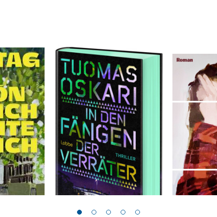
Oskari, Tuomas
Torenberg, L
chön und
In den Fängen der
Just Wat