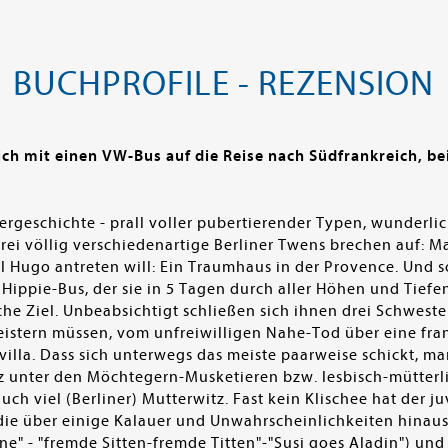
BUCHPROFILE - REZENSION
ch mit einen VW-Bus auf die Reise nach Südfrankreich, bei
ergeschichte - prall voller pubertierender Typen, wunderl
ei völlig verschiedenartige Berliner Twens brechen auf: Mar
el Hugo antreten will: Ein Traumhaus in der Provence. Und s
 Hippie-Bus, der sie in 5 Tagen durch aller Höhen und Tief
iche Ziel. Unbeabsichtigt schließen sich ihnen drei Schweste
stern müssen, vom unfreiwilligen Nahe-Tod über eine fran
lla. Dass sich unterwegs das meiste paarweise schickt, ma
nz unter den Möchtegern-Musketieren bzw. lesbisch-mütterli
uch viel (Berliner) Mutterwitz. Fast kein Klischee hat der j
e über einige Kalauer und Unwahrscheinlichkeiten hinaus
" - "fremde Sitten-fremde Titten"-"Susi goes Aladin") und