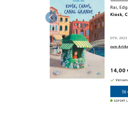
Rai, Edg
Kiosk, 
DTV, 2023
zum Artik
14,00 
i in DE
Versan
enkorb
In
SOFORT L