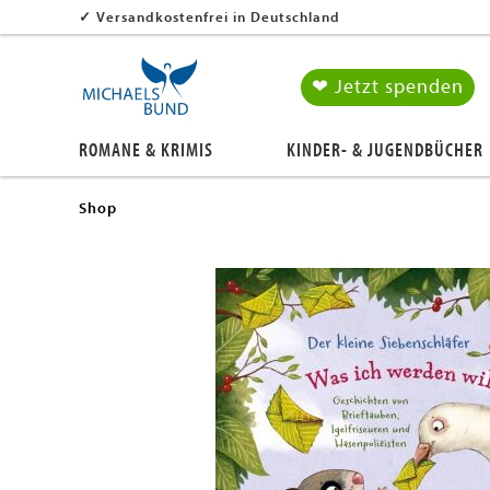
✓
Versandkostenfrei in Deutschland
en submenu
❤ Jetzt spenden
en submenu
ROMANE & KRIMIS
KINDER- & JUGENDBÜCHER
en submenu
en submenu
Shop
en submenu
en submenu
en submenu
en submenu
en submenu