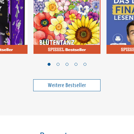
Grimberger, Sarah Plantsbysaevannah; Zihm, Marina; Heckel, Lissy; Dierksen, Mila
Kehl, Thoma
Torment
Colorful World -
Das einzi
 Enemy -
Blütentanz
über Fina
em
solltest
ntlich)
Weitere Bestseller
23,00 €
13,99 €
et
ei in DE
Versandkostenfrei in DE
Versandko
Warenkorb
Warenk
SOFORT LIEFERBAR
SOFORT LIE