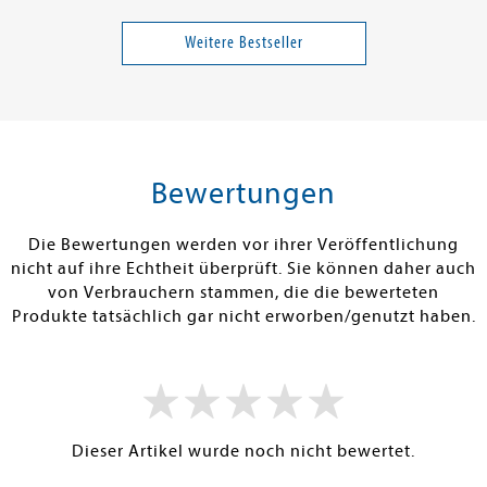
Celnik, Werner E.
Georg, Miriam
lst mich
Sonnenfinsternis über
Sturmland
Europa
Weitere Bestseller
Band 1
12,00 €
10,00 €
tenfrei in DE
Versandkostenfrei in DE
Versandkos
rb
Vorbestellen
Warenko
Bewertungen
RBAR
FEHLT KURZFRISTIG AM LAGER
SOFORT LIEFE
Die Bewertungen werden vor ihrer Veröffentlichung
nicht auf ihre Echtheit überprüft. Sie können daher auch
von Verbrauchern stammen, die die bewerteten
Produkte tatsächlich gar nicht erworben/genutzt haben.
Dieser Artikel wurde noch nicht bewertet.