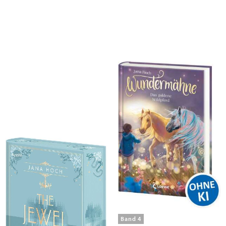
Hoch, Jana
Hoch, Jana
The Jewel Secrets (2). Um das
Wundermähne (Band 4) - Das
letzte Rätsel zu lösen, musst du
goldene Wildpferd
alles riskieren - auch dein Herz
Band 4