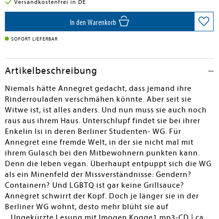
Versandkostenfrei in DE
In den Warenkorb
SOFORT LIEFERBAR
Artikelbeschreibung
Niemals hätte Annegret gedacht, dass jemand ihre
Rinderrouladen verschmähen könnte. Aber seit sie
Witwe ist, ist alles anders. Und nun muss sie auch noch
raus aus ihrem Haus. Unterschlupf findet sie bei ihrer
Enkelin Isi in deren Berliner Studenten- WG. Für
Annegret eine fremde Welt, in der sie nicht mal mit
ihrem Gulasch bei den Mitbewohnern punkten kann.
Denn die leben vegan. Überhaupt entpuppt sich die WG
als ein Minenfeld der Missverständnisse: Gendern?
Containern? Und LGBTQ ist gar keine Grillsauce?
Annegret schwirrt der Kopf. Doch je länger sie in der
Berliner WG wohnt, desto mehr blüht sie auf
...Ungekürzte Lesung mit Imogen Kogge1 mp3-CD | ca.