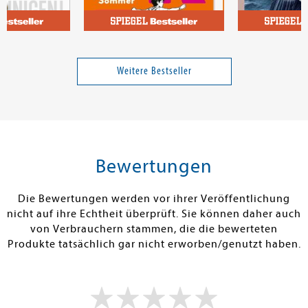
ul M.
Welk, Sarah
Georg, Miriam
chleunigen!
FREI - Bester Sommer (FREI
Sturmland
1)
Weitere Bestseller
Band 1
Band 1
32,00 €
15,00 €
tenfrei in DE
Versandkostenfrei in DE
Versandkos
rb
Warenkorb
Warenko
Bewertungen
RBAR
SOFORT LIEFERBAR
SOFORT LIEFE
Die Bewertungen werden vor ihrer Veröffentlichung
nicht auf ihre Echtheit überprüft. Sie können daher auch
von Verbrauchern stammen, die die bewerteten
Produkte tatsächlich gar nicht erworben/genutzt haben.