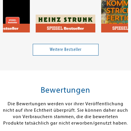
Strunk, Heinz
Schwerdtfeger
m
Memories of Heidelberg
Punkt Punkt K
fertig ist die 
Weitere Bestseller
27,00 €
23,00 €
tenfrei in DE
Versandkostenfrei in DE
Versandkos
rb
Warenkorb
Warenko
Bewertungen
RBAR
SOFORT LIEFERBAR
SOFORT LIEFE
Die Bewertungen werden vor ihrer Veröffentlichung
nicht auf ihre Echtheit überprüft. Sie können daher auch
von Verbrauchern stammen, die die bewerteten
Produkte tatsächlich gar nicht erworben/genutzt haben.