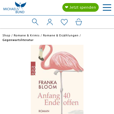
Tog
❤ Jetzt spenden
nav
Shop
Romane & Krimis
Romane & Erzählungen
Gegenwartsliteratur