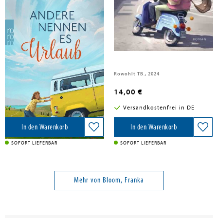
Bloom, Franka
Bloom, Franka
Andere nennen es Urlaub
Was geht, Annegret?
Rowohlt Taschenbuch, 2026
Rowohlt TB., 2024
14,00 €
14,00 €
Versandkostenfrei in DE
Versandkostenfrei in DE
In den Warenkorb
In den Warenkorb
SOFORT LIEFERBAR
SOFORT LIEFERBAR
Mehr von Bloom, Franka