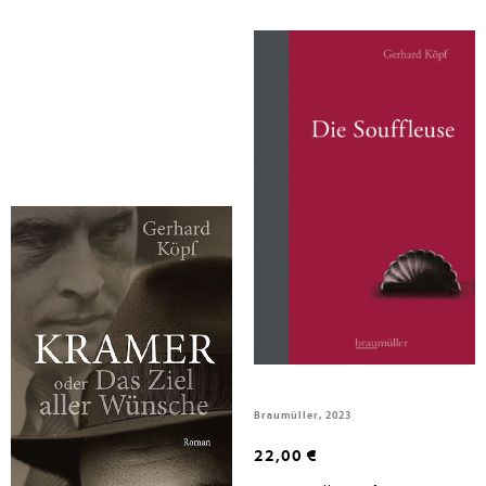
Köpf, Gerhard
Köpf, Gerhard
Kramer oder das Ziel aller
Die Souffleuse
Wünsche
Braumüller GmbH, 2025
Braumüller, 2023
22,00 €
22,00 €