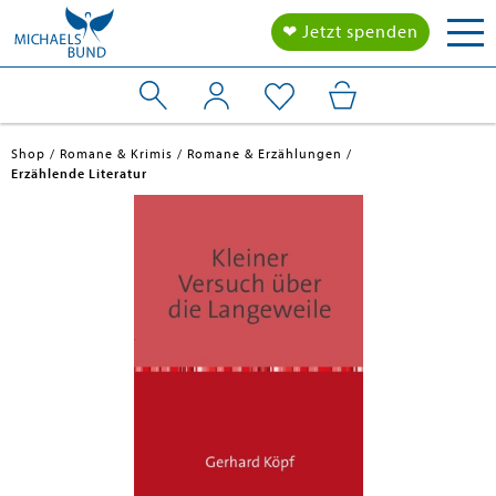
Tog
❤ Jetzt spenden
nav
Shop
Romane & Krimis
Romane & Erzählungen
Erzählende Literatur