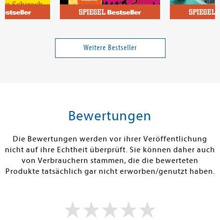
dinand von
Dinniman, Matt
Schröder, Nik
Dungeon Crawler Carl
Die Kunst, sta
wenn alles zu v
Weitere Bestseller
Band 1
18,00 €
18,00 €
tenfrei in DE
Versandkostenfrei in DE
Versandkos
rb
Warenkorb
Warenko
Bewertungen
RBAR
SOFORT LIEFERBAR
SOFORT LIEFE
Die Bewertungen werden vor ihrer Veröffentlichung
nicht auf ihre Echtheit überprüft. Sie können daher auch
von Verbrauchern stammen, die die bewerteten
Produkte tatsächlich gar nicht erworben/genutzt haben.