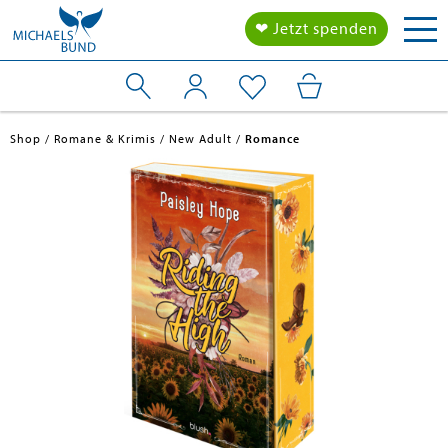
Tog
❤ Jetzt spenden
nav
Shop
Romane & Krimis
New Adult
Romance