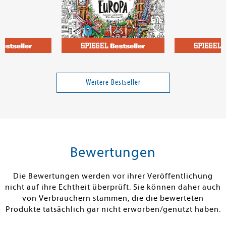
on
Berman, Rita
Celnik, Werner
- Alles über
Meine Reise durch Europa
Sonnenfinster
ßball-Talent
Europa
Weitere Bestseller
Band 8
9,99 €
12,00 €
tenfrei in DE
Versandkostenfrei in DE
Versandkos
rb
Warenkorb
Vorbestel
Bewertungen
RBAR
SOFORT LIEFERBAR
FEHLT KURZFR
Die Bewertungen werden vor ihrer Veröffentlichung
nicht auf ihre Echtheit überprüft. Sie können daher auch
von Verbrauchern stammen, die die bewerteten
Produkte tatsächlich gar nicht erworben/genutzt haben.