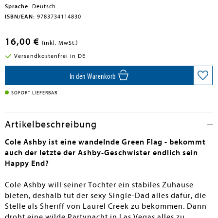
Sprache:
Deutsch
ISBN/EAN:
9783734114830
16,00 €
(inkl. MwSt.)
Versandkostenfrei in DE
In den Warenkorb
SOFORT LIEFERBAR
Artikelbeschreibung
Cole Ashby ist eine wandelnde Green Flag - bekommt
auch der letzte der Ashby-Geschwister endlich sein
Happy End?
Cole Ashby will seiner Tochter ein stabiles Zuhause
bieten, deshalb tut der sexy Single-Dad alles dafür, die
Stelle als Sheriff von Laurel Creek zu bekommen. Dann
droht eine wilde Partynacht in Las Vegas alles zu