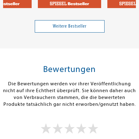
otam
Kupke, Lena
Gerstberger, B
ochbuch
Pause
Die Hummerfr
Weitere Bestseller
Band 1
38,00 €
23,00 €
tenfrei in DE
Versandkostenfrei in DE
Versandkos
rb
Warenkorb
Warenko
Bewertungen
RBAR
SOFORT LIEFERBAR
SOFORT LIEFE
Die Bewertungen werden vor ihrer Veröffentlichung
nicht auf ihre Echtheit überprüft. Sie können daher auch
von Verbrauchern stammen, die die bewerteten
Produkte tatsächlich gar nicht erworben/genutzt haben.