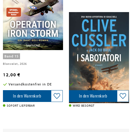
Cussler, Clive; DuBrul, Jack
Cussler, Clive; Du Brul, Jack
Operation Iron Storm
I sabotatori
Band 15
Blanvalet, 2026
Longanesi, 2026
12,00 €
34,50 €
Versandkostenfrei in DE
Versandkostenfrei in DE
In den Warenkorb
In den Warenkorb
SOFORT LIEFERBAR
WIRD BESORGT