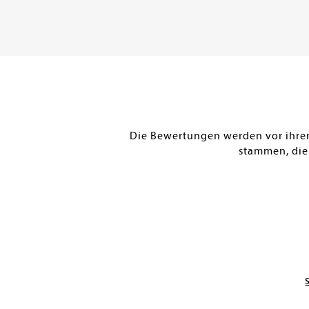
DE
Versandkostenfrei in DE
Versandkostenfr
Warenkorb
Warenkorb
SOFORT LIEFERBAR
SOFORT LIEFERBAR
Die Bewertungen werden vor ihrer 
stammen, die