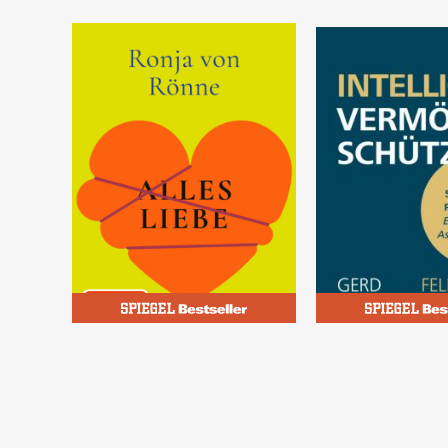
Rönne, Ronja von
Kommer, Gerd; Gro
Alles Liebe
Intelligent Ve
schützen
00 €
23,00 €