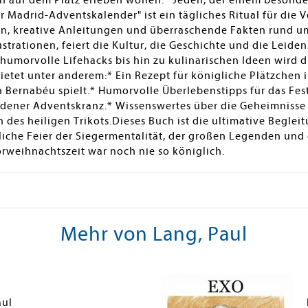
en auf dem Platz erleben wollen.* Jeden, der einem besond
adrid-Adventskalender" ist ein tägliches Ritual für die V
en, kreative Anleitungen und überraschende Fakten rund u
ustrationen, feiert die Kultur, die Geschichte und die Leide
morvolle Lifehacks bis hin zu kulinarischen Ideen wird di
etet unter anderem:* Ein Rezept für königliche Plätzchen 
 Bernabéu spielt.* Humorvolle Überlebenstipps für das Fest
ldener Adventskranz.* Wissenswertes über die Geheimnisse
 des heiligen Trikots.Dieses Buch ist die ultimative Beglei
liche Feier der Siegermentalität, der großen Legenden und d
rweihnachtszeit war noch nie so königlich.
Mehr von Lang, Paul
aul