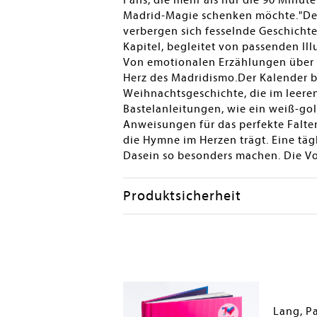
Fans, die mehr als nur die 90 Minut
Madrid-Magie schenken möchte."Der M
verbergen sich fesselnde Geschicht
Kapitel, begleitet von passenden Ill
Von emotionalen Erzählungen über hu
Herz des Madridismo.Der Kalender bi
Weihnachtsgeschichte, die im leeren
Bastelanleitungen, wie ein weiß-go
Anweisungen für das perfekte Falten
die Hymne im Herzen trägt. Eine täg
Dasein so besonders machen. Die Vo
Produktsicherheit
Perley, Imelda Opolahsomuwehs; Devarennes, Hélène; Lang, Paul
Lang, P