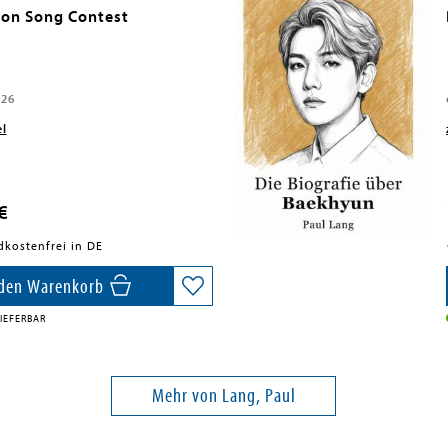
ion Song Contest
026
el
€
dkostenfrei in DE
 den Warenkorb
IEFERBAR
Mehr von Lang, Paul