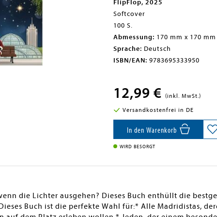
FlipFlop, 2025
Softcover
100 S.
Abmessung:
170 mm x 170 mm
Sprache:
Deutsch
ISBN/EAN:
9783695333950
12,99 €
(inkl. MwSt.)
Versandkostenfrei in DE
In den Warenkorb
WIRD BESORGT
 wenn die Lichter ausgehen? Dieses Buch enthüllt die best
ieses Buch ist die perfekte Wahl für:* Alle Madridistas, de