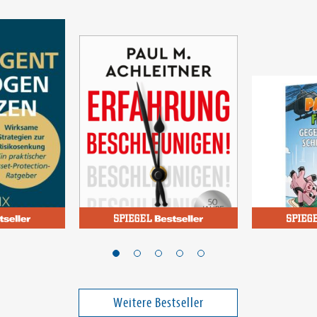
ßmann, Felix
Achleitner, Paul M.
Paluten
rmögen
Erfahrung
Gegen die
beschleunigen!
Schmadag
Band 12
Weitere Bestseller
49,00 €
32,00 €