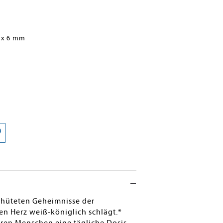
 x 6 mm
gehüteten Geheimnisse der
ren Herz weiß-königlich schlägt.*