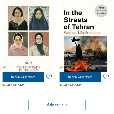
Nila
Nila
Nelle strade di Téhéran
In the Streets of Tehran
Gramma Feltrinelli, 2024
Bonnier Books UK Limited, 2023
26,50 €
16,50 €
Versandkostenfrei in DE
Versandkostenfrei in DE
In den Warenkorb
In den Warenkorb
WIRD BESORGT
WIRD BESORGT
Mehr von Nila