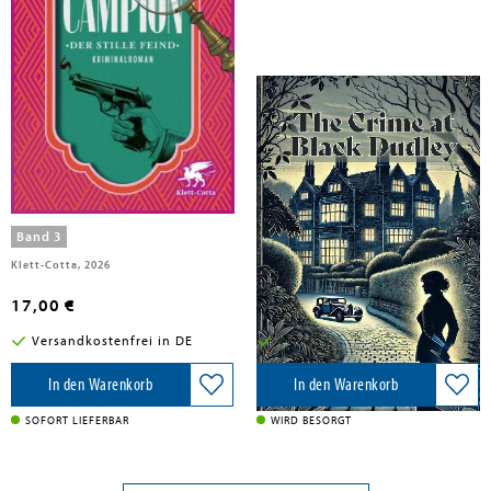
Allingham, Margery
Allingham, Margery
Campion. Der stille Feind
The Crime at Black Dudley
Band 3
Klett-Cotta, 2026
Blurb, 2026
17,00 €
34,00 €
Versandkostenfrei in DE
Versandkostenfrei in DE
In den Warenkorb
In den Warenkorb
SOFORT LIEFERBAR
WIRD BESORGT