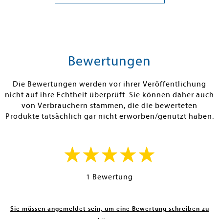
18,00 €
24,00 €
tenfrei in DE
Versandkostenfrei in DE
Versandkos
rb
Warenkorb
Warenko
Bewertungen
RBAR
SOFORT LIEFERBAR
SOFORT LIEFE
Die Bewertungen werden vor ihrer Veröffentlichung
nicht auf ihre Echtheit überprüft. Sie können daher auch
von Verbrauchern stammen, die die bewerteten
Produkte tatsächlich gar nicht erworben/genutzt haben.
1 Bewertung
Sie müssen angemeldet sein, um eine Bewertung schreiben zu