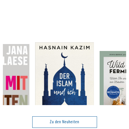
Kazim, Hasnain
Gervais, Sylwi
eben
Der Islam und ich
Wild & ferment
Zu den Neuheiten