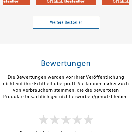
Knightley, Brigitte
Poschardt, Ulf
it Goethe
The Exquisite Torment of
Bückbürgertu
Loving Your Enemy - Wie
Weitere Bestseller
man seinem Erzfeind
(hoffentlich) das Leben
Band 2
rettet
25,00 €
23,00 €
tenfrei in DE
Versandkostenfrei in DE
Versandkos
rb
Warenkorb
Warenko
Bewertungen
RBAR
SOFORT LIEFERBAR
SOFORT LIEFE
Die Bewertungen werden vor ihrer Veröffentlichung
nicht auf ihre Echtheit überprüft. Sie können daher auch
von Verbrauchern stammen, die die bewerteten
Produkte tatsächlich gar nicht erworben/genutzt haben.