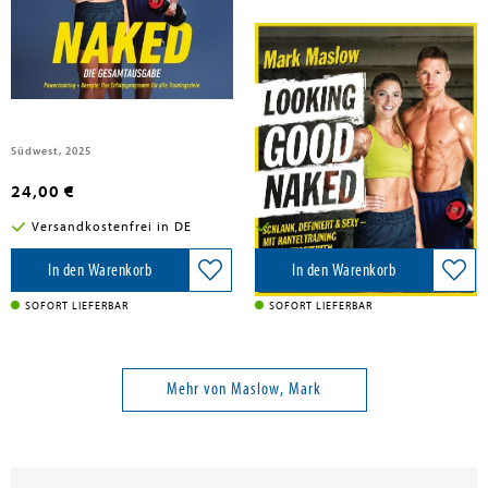
Maslow, Mark
Maslow, Mark
Looking Good Naked: Die
Looking good naked
Gesamtausgabe
Südwest, 2025
Suedwest Verlag, 2016
24,00 €
17,00 €
Versandkostenfrei in DE
Versandkostenfrei in DE
In den Warenkorb
In den Warenkorb
SOFORT LIEFERBAR
SOFORT LIEFERBAR
Mehr von Maslow, Mark