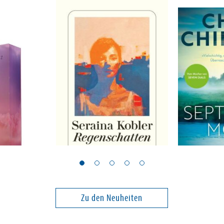
Kobler, Seraina
Chibnall, Ch
alling (in
Regenschatten
Septemb
Band 1
Zu den Neuheiten
16,00 €
14,00 €
ei in DE
Versandkostenfrei in DE
Versandko