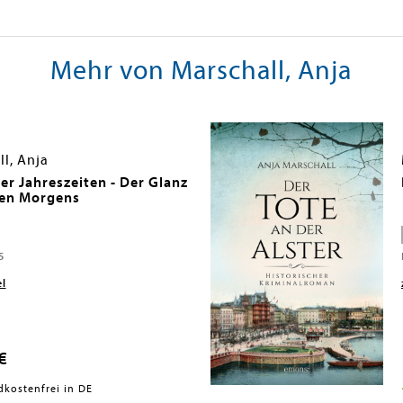
Mehr von Marschall, Anja
l, Anja
er Jahreszeiten - Der Glanz
en Morgens
5
el
€
dkostenfrei in DE