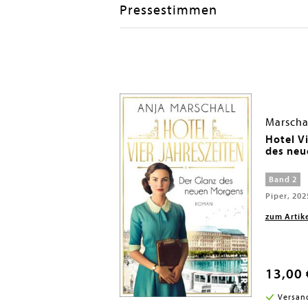
Pressestimmen
Marschal
n Hamburg
Hotel Vi
des neu
Band 2
Piper, 202
zum Artik
13,00 
i in DE
Versan