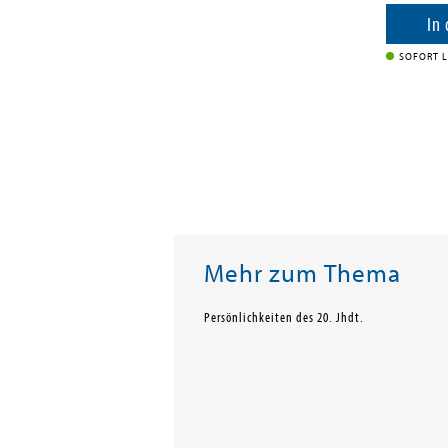
enkorb
In
SOFORT L
Mehr zum Thema
Persönlichkeiten des 20. Jhdt.