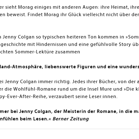
sieht Morag einiges mit anderen Augen: ihre Heimat, ihren 
n beweist. Findet Morag ihr Glück vielleicht nicht über de
in Jenny Colgan so typischen heiteren Ton kommen in »So
besgeschichte mit Hindernissen und eine gefühlvolle Story
leichten Sommer-Lektüre zusammen
ottland-Atmosphäre, liebenswerte Figuren und eine wunder
 bei Jenny Colgan immer richtig. Jedes ihrer Bücher, von de
er die Wohlfühl-Romane rund um die Insel Mure und »Die 
-Ever-After-Reihe, verzaubert seine Leser:innen.
mer bei Jenny Colgan, der Meisterin der Romane, in die m
 anfühlen beim Lesen.«
Berner Zeitung