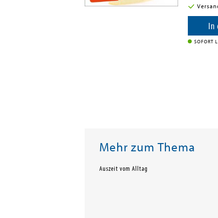
i in DE
Versan
enkorb
In
SOFORT L
Mehr zum Thema
Auszeit vom Alltag