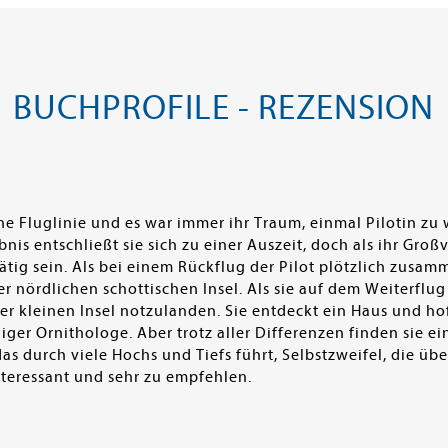
BUCHPROFILE - REZENSION
ne Fluglinie und es war immer ihr Traum, einmal Pilotin zu
nis entschließt sie sich zu einer Auszeit, doch als ihr Großva
n tätig sein. Als bei einem Rückflug der Pilot plötzlich zusa
 nördlichen schottischen Insel. Als sie auf dem Weiterflu
ner kleinen Insel notzulanden. Sie entdeckt ein Haus und ho
iger Ornithologe. Aber trotz aller Differenzen finden sie 
das durch viele Hochs und Tiefs führt, Selbstzweifel, die
interessant und sehr zu empfehlen.