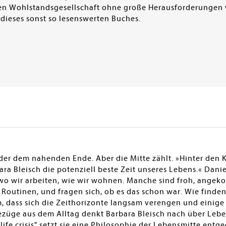
n Wohlstandsgesellschaft ohne große Herausforderungen wi
l dieses sonst so lesenswerten Buches.
r dem nahenden Ende. Aber die Mitte zählt. »Hinter den Kr
a Bleisch die potenziell beste Zeit unseres Lebens.« Dani
 wo wir arbeiten, wie wir wohnen. Manche sind froh, angek
 Routinen, und fragen sich, ob es das schon war. Wie finde
m, dass sich die Zeithorizonte langsam verengen und einige
ezüge aus dem Alltag denkt Barbara Bleisch nach über Lebe
ife crisis" setzt sie eine Philosophie der Lebensmitte entge