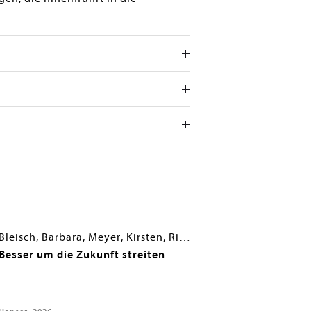
.
Bleisch, Barbara; Meyer, Kirsten; Riedener, Stefan; Roser, Dominic; Seidel, Christian
Besser um die Zukunft streiten