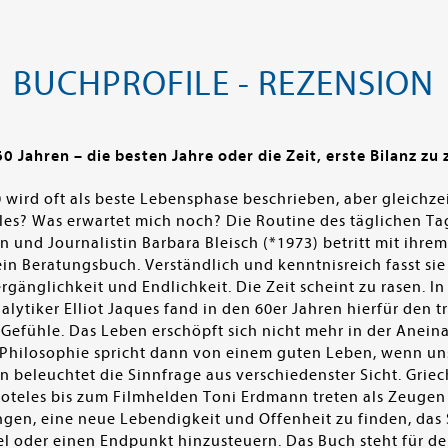
BUCHPROFILE - REZENSION
Jahren – die besten Jahre oder die Zeit, erste Bilanz zu 
ird oft als beste Lebensphase beschrieben, aber gleichzeitig
les? Was erwartet mich noch? Die Routine des täglichen Ta
n und Journalistin Barbara Bleisch (*1973) betritt mit ihre
in Beratungsbuch. Verständlich und kenntnisreich fasst sie i
gänglichkeit und Endlichkeit. Die Zeit scheint zu rasen. In 
ytiker Elliot Jaques fand in den 60er Jahren hierfür den tre
 Gefühle. Das Leben erschöpft sich nicht mehr in der Anei
e Philosophie spricht dann von einem guten Leben, wenn un
in beleuchtet die Sinnfrage aus verschiedenster Sicht. Grie
toteles bis zum Filmhelden Toni Erdmann treten als Zeugen
ngen, eine neue Lebendigkeit und Offenheit zu finden, das 
iel oder einen Endpunkt hinzusteuern. Das Buch steht für 