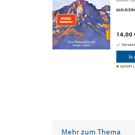
Hanser Ta
zum Artik
14,00 
i in DE
Versan
enkorb
In
SOFORT L
Mehr zum Thema