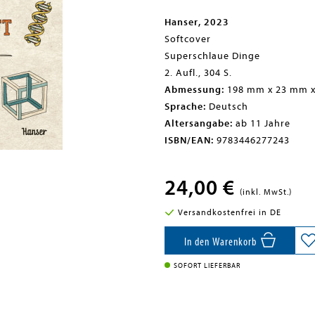
Hanser, 2023
Softcover
Superschlaue Dinge
2. Aufl., 304 S.
Abmessung:
198 mm x 23 mm 
Sprache:
Deutsch
Altersangabe:
ab 11 Jahre
ISBN/EAN:
9783446277243
24,00 €
(inkl. MwSt.)
Versandkostenfrei in DE
In den Warenkorb
SOFORT LIEFERBAR