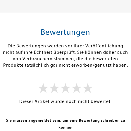
12,00 €
18,99 €
tenfrei in DE
Versandkostenfrei in DE
Versandkos
rb
Warenkorb
Warenko
Bewertungen
RBAR
SOFORT LIEFERBAR
SOFORT LIEFE
Die Bewertungen werden vor ihrer Veröffentlichung
nicht auf ihre Echtheit überprüft. Sie können daher auch
von Verbrauchern stammen, die die bewerteten
Produkte tatsächlich gar nicht erworben/genutzt haben.
Dieser Artikel wurde noch nicht bewertet.
Sie müssen angemeldet sein, um eine Bewertung schreiben zu
können