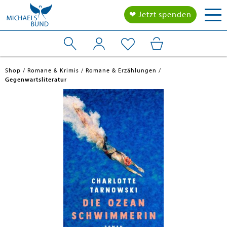
Tog
❤ Jetzt spenden
nav
Shop
Romane & Krimis
Romane & Erzählungen
Gegenwartsliteratur