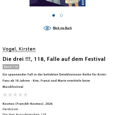
en submenu
en submenu
Blick ins Buch
en submenu
en submenu
Vogel, Kirsten
en submenu
Die drei !!!, 118, Falle auf dem Festival
en submenu
Band 118
Ein spannender Fall in der beliebten Detektivinnen-Reihe für Krimi-
Fans ab 10 Jahren - Kim, Franzi und Marie ermitteln beim
Musikfestival.
Kosmos (Franckh-Kosmos), 2026
Hardcover
en submenu
Die drei Ausrufezeichen 118