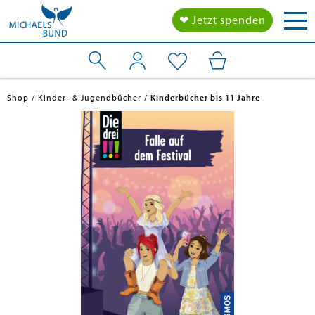
Tog
❤ Jetzt spenden
nav
Shop
Kinder- & Jugendbücher
Kinderbücher bis 11 Jahre
en submenu