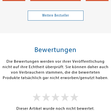
stopher
Müller, Dr. Thomas
Tomsic, Kim; P
Geschichte
Relevanz im KI-Zeitalter
Die ganze Wah
5. Klasse
Weitere Bestseller
14,99 €
20,00 €
tenfrei in DE
Versandkostenfrei in DE
Versandkos
rb
Warenkorb
Warenko
Bewertungen
RBAR
SOFORT LIEFERBAR
SOFORT LIEFE
Die Bewertungen werden vor ihrer Veröffentlichung
nicht auf ihre Echtheit überprüft. Sie können daher auch
von Verbrauchern stammen, die die bewerteten
Produkte tatsächlich gar nicht erworben/genutzt haben.
Dieser Artikel wurde noch nicht bewertet.