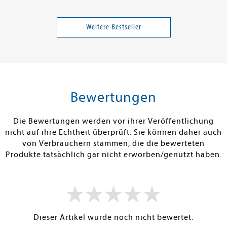
t
Poschardt, Ulf
Housel, Morg
n da - Das
Bückbürgertum
Über die Psyc
Geldes
Weitere Bestseller
22,00 €
27,00 €
tenfrei in DE
Versandkostenfrei in DE
Versandkos
rb
Warenkorb
Warenko
Bewertungen
RBAR
SOFORT LIEFERBAR
SOFORT LIEFE
Die Bewertungen werden vor ihrer Veröffentlichung
nicht auf ihre Echtheit überprüft. Sie können daher auch
von Verbrauchern stammen, die die bewerteten
Produkte tatsächlich gar nicht erworben/genutzt haben.
Dieser Artikel wurde noch nicht bewertet.