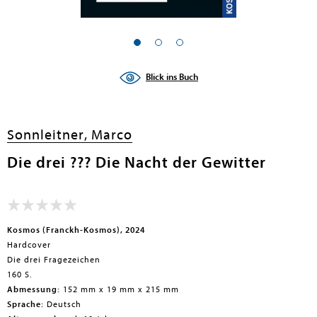
en submenu
en submenu
Blick ins Buch
en submenu
en submenu
Sonnleitner, Marco
en submenu
Die drei ??? Die Nacht der Gewitter
en submenu
Kosmos (Franckh-Kosmos), 2024
Hardcover
Die drei Fragezeichen
160 S.
Abmessung:
152 mm x 19 mm x 215 mm
en submenu
Sprache:
Deutsch