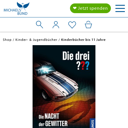
Tog
❤ Jetzt spenden
nav
Shop
Kinder- & Jugendbücher
Kinderbücher bis 11 Jahre
en submenu