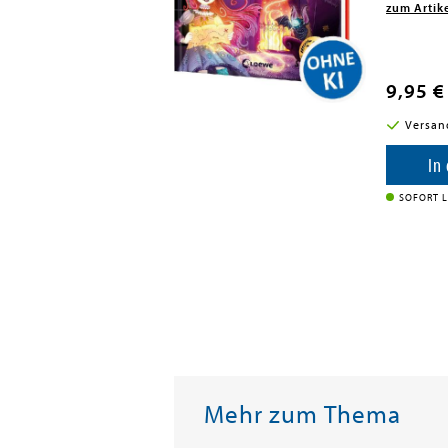
zum Artik
9,95 €
i in DE
Versan
enkorb
In
SOFORT L
Mehr zum Thema