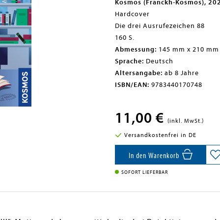
Kosmos (Franckh-Kosmos), 20
Hardcover
Die drei Ausrufezeichen 88
160 S.
Abmessung:
145 mm x 210 mm
Sprache:
Deutsch
Altersangabe:
ab 8 Jahre
ISBN/EAN:
9783440170748
11,00 €
(inkl. MwSt.)
Versandkostenfrei in DE
In den Warenkorb
SOFORT LIEFERBAR