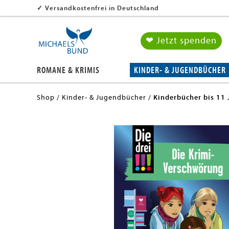
✓
Versandkostenfrei in Deutschland
❤ Jetzt spenden
ROMANE & KRIMIS
KINDER- & JUGENDBÜCHER
Shop
Kinder- & Jugendbücher
Kinderbücher bis 11 
en submenu
en submenu