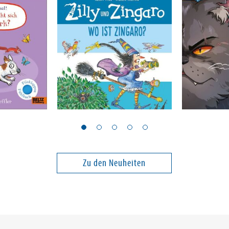
Paul, Korky; Thomas, Valerie
Hunter, Erin
versteckt
Zilly und Zingaro. Wo ist
Warrior Ca
Zingaro?
Propheze
beginnen
Band 2
Zu den Neuheiten
10,00 €
15,00 €
ei in DE
Versandkostenfrei in DE
Versandko
Warenkorb
Warenk
SOFORT LIEFERBAR
SOFORT LIE