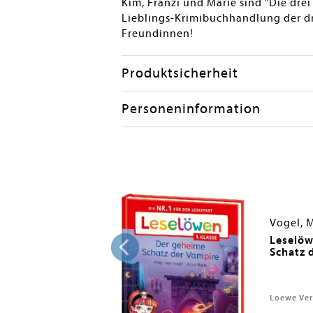
Kim, Franzi und Marie sind "Die drei
Lieblings-Krimibuchhandlung der drei
Freundinnen!
Produktsicherheit
Personeninformation
; Ishida, Naeko
Vogel, 
Guarda e leggi
Leselöw
Schatz 
Loewe Ver