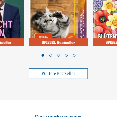
Rödder, Birgit
llein
Katzen-Clicker-Box
Colorful 
Blütentan
Weitere Bestseller
25,00 €
16,99 €
ei in DE
Versandkostenfrei in DE
Versandko
Warenkorb
Warenk
SOFORT LIEFERBAR
SOFORT LIE