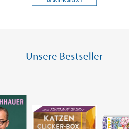
24,00 €
22,00 €
ei in DE
Versandkostenfrei in DE
Versandko
Warenkorb
Warenk
SOFORT LIEFERBAR
SOFORT LIE
Unsere Bestseller