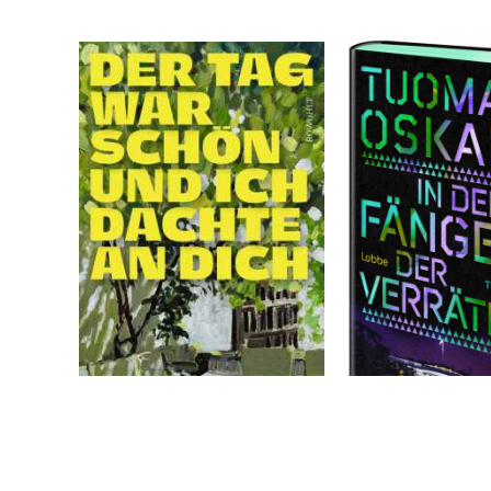
Montrone, Sofia
Oskari, Tuomas
Der Tag war schön und
In den Fängen 
ich dachte an dich
Verräter
Band 3