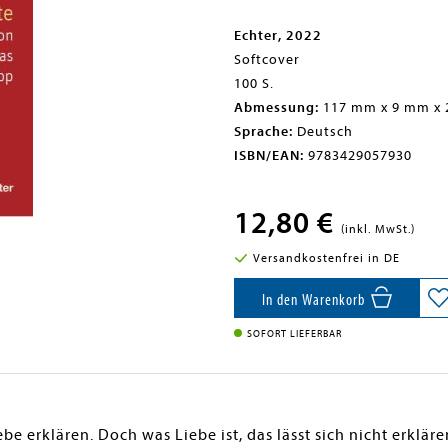
Echter, 2022
Softcover
100 S.
Abmessung:
117 mm x 9 mm x
Sprache:
Deutsch
ISBN/EAN:
9783429057930
12,80 €
(inkl. MwSt.)
Versandkostenfrei in DE
In den Warenkorb
SOFORT LIEFERBAR
 erklären. Doch was Liebe ist, das lässt sich nicht erklä