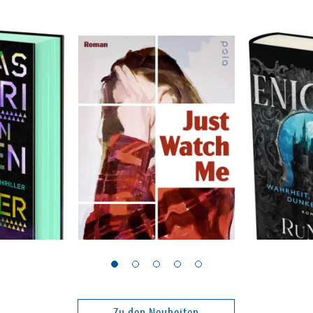
Torenberg, Lior
RuNyx
der
Just Watch Me
Enigma - 
Begehren,
Zu den Neuheiten