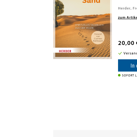
Herder, Fr
zum Artik
20,00 
i in DE
Versan
enkorb
In
SOFORT L