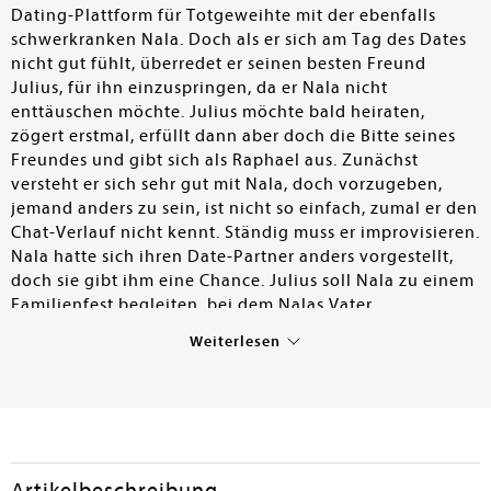
Dating-Plattform für Totgeweihte mit der ebenfalls
schwerkranken Nala. Doch als er sich am Tag des Dates
nicht gut fühlt, überredet er seinen besten Freund
Julius, für ihn einzuspringen, da er Nala nicht
enttäuschen möchte. Julius möchte bald heiraten,
zögert erstmal, erfüllt dann aber doch die Bitte seines
Freundes und gibt sich als Raphael aus. Zunächst
versteht er sich sehr gut mit Nala, doch vorzugeben,
jemand anders zu sein, ist nicht so einfach, zumal er den
Chat-Verlauf nicht kennt. Ständig muss er improvisieren.
Nala hatte sich ihren Date-Partner anders vorgestellt,
doch sie gibt ihm eine Chance. Julius soll Nala zu einem
Familienfest begleiten, bei dem Nalas Vater,
ausgerechnet ein Geschäftspartner von Julius, den
Weiterlesen
Eisprung seiner Frau feiert und die Zeugung eines
weiteren Kindes. Das wollen Nalas Geschwister mit allen
Mitteln verhindern. Und so nimmt der skurrilste Tag in
Julius Leben seinen Lauf: Eine senil spielende
Großmutter, ein verrückter Vater, eine esoterische
Stiefmutter und anstrengende Geschwister. Was Julius
Artikelbeschreibung