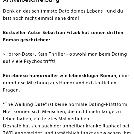
nicht weiß: Auch seine Verlobte ist kein Kind von
Traurigkeit und erlebt ebenfalls einen seltsamen Tag. –
Denk an das schlimmste Date deines Lebens - und du
Das Buch ist sehr unterhaltsam, aber auch sehr skurril.
bist noch nicht einmal nahe dran!
Hauptsächlich geht es um das Schicksal, den Umgang
damit, über Lügen und über das Leben, während man
Bestseller-Autor Sebastian Fitzek hat seinen dritten
vom bevorstehenden Tod weiß. Fitzek verpackt das
Roman geschrieben:
Tabu-Thema geschickt in eine unterhaltende
Geschichte. Wem die vorherigen Kein-Thriller (zul.
»Horror-Date«. Kein Thriller - obwohl man beim Dating
"Elternabend", BP/mp 23/719) gefallen haben, dem wird
auch dieses Buch sehr gut gefallen. Wer den skurrilen
auf viele Psychos trifft!
Humor nicht mag, sollte es lieber nicht lesen. – Für alle
Büchereien und Fans des schrägen Humors sehr zu
Ein ebenso humorvoller wie lebenskluger Roman,
eine
empfehlen.
grandiose Mischung aus Humor und existentiellen
Fragen.
Melanie Bremer
"The Walking Date" ist keine normale Dating-Plattform:
Hier können sich Menschen, die nicht mehr lange zu
leben haben, ein letztes Mal verlieben.
Deshalb hat sich auch der unheilbar kranke Raphael bei
TWD angemeldet, und tatsächlich funkt es zwischen ihm