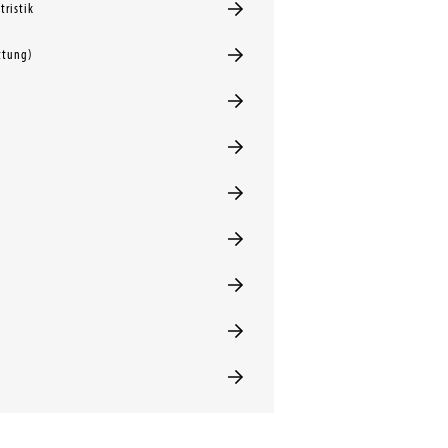
tristik
ttung)