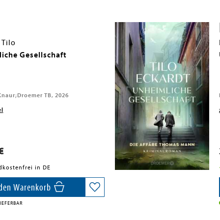
 Tilo
iche Gesellschaft
naur;Droemer TB, 2026
el
€
dkostenfrei in DE
 den Warenkorb
IEFERBAR