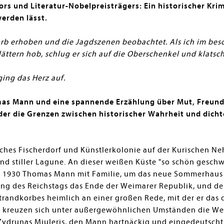
rs und Literatur-Nobelpreisträgers: Ein historischer Kr
erden lässt.
orb erhoben und die Jagdszenen beobachtet. Als ich im be
ättern hob, schlug er sich auf die Oberschenkel und klatsc
 ging das Herz auf.
s Mann und eine spannende Erzählung über Mut, Freundsch
der die Grenzen zwischen historischer Wahrheit und dicht
hes Fischerdorf und Künstlerkolonie auf der Kurischen Ne
und stiller Lagune. An dieser weißen Küste "so schön gesc
Juli 1930 Thomas Mann mit Familie, um das neue Sommerhaus
ng des Reichstags das Ende der Weimarer Republik, und der 
trandkorbes heimlich an einer großen Rede, mit der er das
Da kreuzen sich unter außergewöhnlichen Umständen die W
Zydrunas Miuleris, den Mann hartnäckig und eingedeutscht M