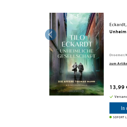
Eckardt,
trachtungen
Unheiml
Droemer/K
zum Artik
13,99 
i in DE
Versan
enkorb
In
SOFORT L