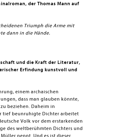
iminalroman, der Thomas Mann auf
scheidenen Triumph die Arme mit
hte dann in die Hände.
aft und die Kraft der Literatur,
erischer Erfindung kunstvoll und
hrung, einem archaischen
hwungen, dass man glauben könnte,
 zu beziehen. Daheim in
tief beunruhigte Dichter arbeitet
 deutsche Volk vor dem erstarkenden
ege des weltberühmten Dichters und
üller nennt. Und es ist dieser