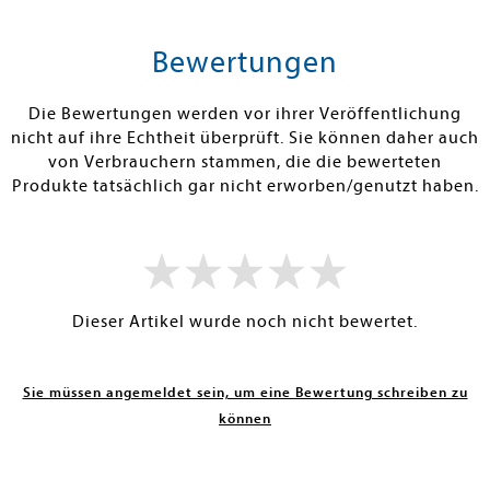
tenfrei in DE
Versandkostenfrei in DE
Versandkos
rb
Warenkorb
Warenko
Bewertungen
RBAR
SOFORT LIEFERBAR
SOFORT LIEFE
Die Bewertungen werden vor ihrer Veröffentlichung
nicht auf ihre Echtheit überprüft. Sie können daher auch
von Verbrauchern stammen, die die bewerteten
Produkte tatsächlich gar nicht erworben/genutzt haben.
Dieser Artikel wurde noch nicht bewertet.
Sie müssen angemeldet sein, um eine Bewertung schreiben zu
können