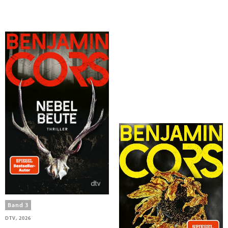
Cors, Benjamin
Cors, Benjamin
Nebelbeute
Aschesommer
Band 3
Band 2
DTV, 2026
dtv Verlagsgesellschaft, 2025