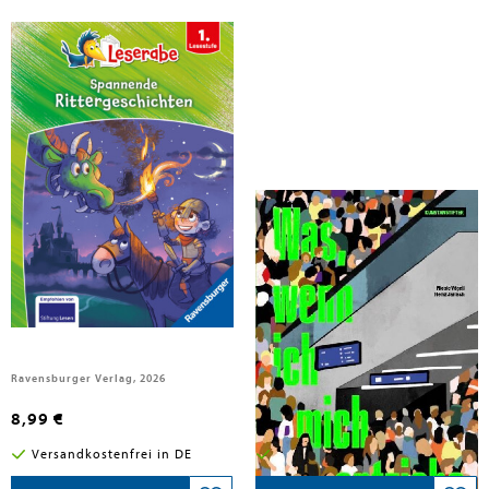
Janisch, Heinz; Reider, Katja; Wich, Henriette
Janisch, Heinz
Leserabe Sonderausgaben -
Was, wenn ich mich entziehe
Spannende Rittergeschichten
Ravensburger Verlag, 2026
kunstanstifter GmbH, 2026
8,99 €
26,00 €
Versandkostenfrei in DE
Versandkostenfrei in DE