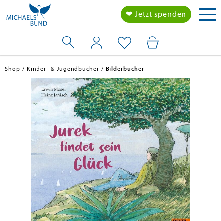
Tog
❤ Jetzt spenden
nav
Shop
Kinder- & Jugendbücher
Bilderbücher
en submenu