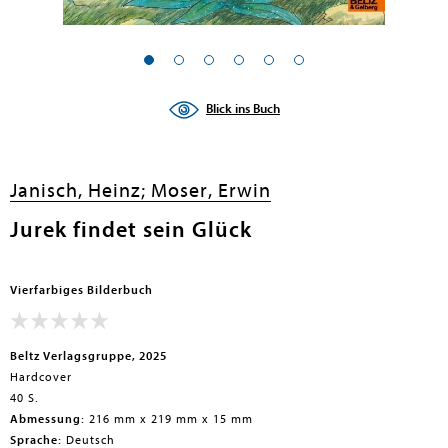
en submenu
en submenu
Blick ins Buch
en submenu
en submenu
Janisch, Heinz;
Moser, Erwin
en submenu
Jurek findet sein Glück
en submenu
Vierfarbiges Bilderbuch
Beltz Verlagsgruppe, 2025
Hardcover
40 S.
Abmessung:
216 mm x 219 mm x 15 mm
en submenu
Sprache:
Deutsch