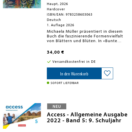
Haupt, 2026
Hardcover
ISBN/EAN: 9783258603063
Deutsch
1. Auflage 2026
Michaela Müller präsentiert in diesem
Buch die faszinierende Formenvielfalt
von Blättern und Blüten. In «Bunte
Blätter» zeigt sie, wie diese Pflanzen mit
unterschiedlichen Drucktechniken auf
34,00 €
Stoff, Papier oder gar in Ton abgebildet
werden können.Verfahren wie
Versandkostenfrei in DE
Gelplattendruck, Direktdruck,
Sonnendruck, Cyanotypie, Ecoprint,
Schablonendruck oder Milchtütendruck
In den Warenkorb
eröffnen vielfältige Möglichkeiten für
künstlerische Experimente. Entlang des
SOFORT LIEFERBAR
Jahreskreises stellt Michaela Müller
Projekte zum Nacharbeiten vor. So
entstehen aus den Abdrucken von
Frühblühern, Gänseblümchen oder
Farnen Einbände für Sammelmappen
und Reisebücher, Stofftäschchen oder
Access - Allgemeine Ausgabe
Patchworkdecken. Ein kreativer
2022 - Band 5: 9. Schuljahr
Streifzug durch die Natur für das ganze
Jahr.