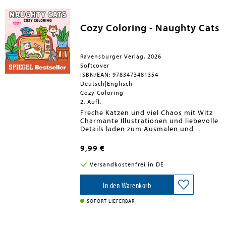
Cozy Coloring - Naughty Cats
Ravensburger Verlag, 2026
Softcover
ISBN/EAN: 9783473481354
Deutsch|Englisch
Cozy Coloring
2. Aufl.
Freche Katzen und viel Chaos mit Witz
Charmante Illustrationen und liebevolle
Details laden zum Ausmalen und
Abschalten ein. Dieses Katzen Malbuch
für Teenager und Erwachsene zeigt
9,99 €
freche Stubentiger in witzigen
Alltagsszenen - ideal für Katzenfans und
Versandkostenfrei in DE
kreative Pausen.
In den Warenkorb
SOFORT LIEFERBAR