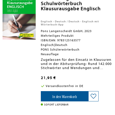
Schulwörterbuch
vor.
Klausurausgabe Englisch
Interaktiv die Schreibkompetenz
trainieren: Mit dem iWriter online
wird an Mustertexten geübt (E-
Mails, Briefe, kurze Essays,
Englisch - Deutsch / Deutsch - Englisch mit
Berichte) und selbstständiges
Wörterbuch-App
Schreiben entwickelt.
Pons Langenscheidt GmbH, 2023
Mehrteiliges Produkt
ISBN/EAN: 9783125163577
Englisch|Deutsch
PONS Schülerwörterbuch
Neuauflage
Zugelassen für den Einsatz in Klausuren
und in der Abiturprüfung- Rund 142.000
Stichwörter und Wendungen und
180.000 Übersetzungen.- Extra: Inklusive
Wörterbuch-App für 2 Jahre!: Die
21,95 €
perfekte Ergänzung zum Buch für das
Nachschlagen auf Smartphone und
Versandkostenfrei in DE
Tablet. Die App ist zu 100 % offline
nutzbar und eignet sich für Android
und iOS.- Aktueller Wortschatz, viele
In den Warenkorb
typische Wortverbindungen und
zahlreiche Beispielsätze.- Klar
SOFORT LIEFERBAR
gegliederte Einträge; die verschiedenen
Bedeutungen werden voneinander