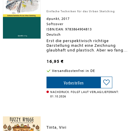
Einfache Techniken für das Urban Sketching
dpunkt, 2017
Softcover
ISBN/EAN: 9783864904813
Deutsch
Erst die perspektivisch richtige
Darstellung macht eine Zeichnung
glaubhaft und plastisch. Aber wo fange
ich an? Wie bekomme ich die komplexe
Szene, die ich vor Augen habe, aufs
16,95 €
Papier? Wie funktioniert Perspektive?
Und wo ist der verflixte Fluchtpunkt?
Versandkostenfrei in DE
Dieses Buch schlägt eine Brücke
zwischen der Theorie perspektivischer
Konzepte und der Praxis des Zeichnens
Vorbestellen
vor Ort.Aus dem Inhalt:Schlüssel I
Grundlagen II Räumliche
NACHDRUCK. FOLGT LAUT VERLAG/LIEFERANT:
GrundprinzipienIII PerspektivenIV Eine
01.10.2026
Zeichnung in Schichten aufbauenV
Überall PerspektiveGalerien I
WeitwinkelperspektivenII Texturen in
der PerspektiveIII Perspektivische
GemäldeIV Durch Perspektive
lernenUrban SketchingDas Urban
Tinta, Vivi
Sketching ist ein simples und leicht