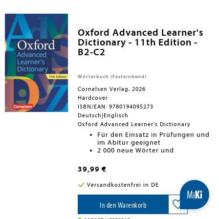
abgegrenzt.- Schnell das richtige Wort
finden: Jedes Stichwort steht blau
hervorgehoben auf einer neuen Zeile.-
Die Aussprache beherrschen: App mit
Oxford Advanced Learner's
vertonten englischen Stichwörtern.
Dictionary - 11th Edition -
B2-C2
Wörterbuch (Festeinband)
Cornelsen Verlag, 2026
Hardcover
ISBN/EAN: 9780194095273
Deutsch|Englisch
Oxford Advanced Learner's Dictionary
Für den Einsatz in Prüfungen und
im Abitur geeignet
2 000 neue Wörter und
Bedeutungen aus verschiedenen
Themenbereichen
39,99 €
Aktualisierte Abdeckung des
Global English
(u.a. Indien, Afrika,
Versandkostenfrei in DE
Australien, Kanada, Karibik)
Oxford 3000 und Oxford 5000 -
überarbeitete Wortlisten, am GER
In den Warenkorb
(CEFR) ausgerichtet