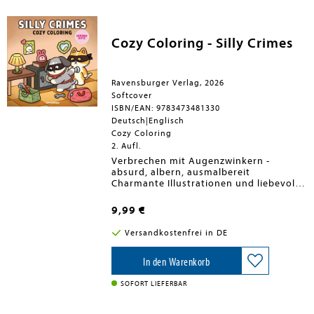
Cozy Coloring - Silly Crimes
Ravensburger Verlag, 2026
Softcover
ISBN/EAN: 9783473481330
Deutsch|Englisch
Cozy Coloring
2. Aufl.
Verbrechen mit Augenzwinkern -
absurd, albern, ausmalbereit
Charmante Illustrationen und liebevolle
Details laden zum Ausmalen und
Abschalten ein. Dieses lustige Malbuch
9,99 €
für Teenager und Erwachsene zeigt
absurde Alltagsszenen mit charmanten
Versandkostenfrei in DE
Chaoten - perfekt für kreative
Entspannung und Stressabbau.
In den Warenkorb
SOFORT LIEFERBAR