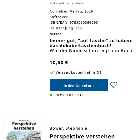
Vokabeltaschenbuch
Cornelsen Verlag, 2026
Softcover
ISBN/EAN: 9783060366293
Deutsch|Englisch
Access
Immer gut, "auf Tasche" zu haben:
das Vokabeltaschenbuch!
Wie der Name schon sagt: ein Buch
zum In-die-Tasche-Stecken, um
selbstständig unterwegs
10,50 €
Vokabelwissen aufzufrischen und
Alle Vokabeln aus dem Schulbuch
für Prüfungen zu trainieren!
- übersichtlich strukturiert
Versandkostenfrei in DE
Mit englischen Wörtern und
Redewendungen
Die wichtigsten Vokabeln sind
In den Warenkorb
nach Themen zusammengestellt
Lautschrift hilft bei der
SOFORT LIEFERBAR
Aussprache
Nützliche Beispielsätze und
Hinweise auf sprachliche
Stolperfallen
Hilfreiche Bildimpulse
Sterne unterstützen bei der
Bower, Stephanie
Selbstüberprüfung
Perspektive verstehen