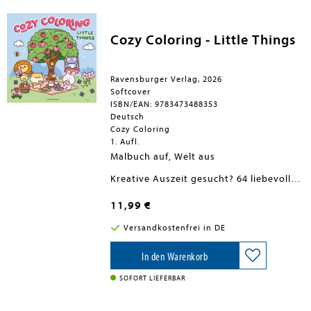
Cozy Coloring - Little Things
Ravensburger Verlag, 2026
Softcover
ISBN/EAN: 9783473488353
Deutsch
Cozy Coloring
1. Aufl.
Malbuch auf, Welt aus
Kreative Auszeit gesucht? 64 liebevoll
gestaltete Ausmalmotive laden zum
Entspannen ein und rücken die kleinen
11,99 €
Dinge des Lebens in den Fokus, wie das
Frühstücken im Bett, den gemütlichen
Versandkostenfrei in DE
Lesenachmittag oder das Abschalten
beim Musikhören. Eine Ausklappseite
gibt Tipps, wie die Motive mit Mustern
In den Warenkorb
und Details kreativ ausgemalt werden
können. Das extradicke Papier und die
SOFORT LIEFERBAR
perforierte Ausklappseite sorgen dafür,
dass die Stifte nicht durchdrücken.