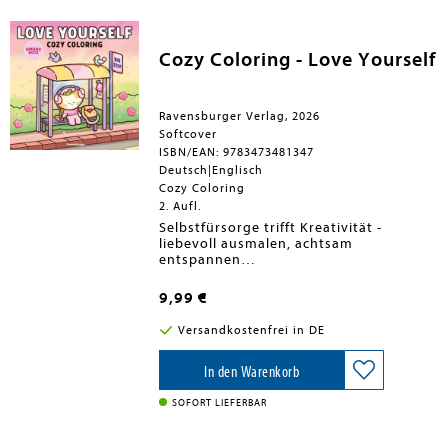
Einfach losmalen und
Wohlfühlmomente schaffen.
Cozy Coloring - Love Yourself
Ravensburger Verlag, 2026
Softcover
ISBN/EAN: 9783473481347
Deutsch|Englisch
Cozy Coloring
2. Aufl.
Selbstfürsorge trifft Kreativität -
liebevoll ausmalen, achtsam
entspannen
Charmante Illustrationen und liebevolle
Details laden zum Ausmalen und
9,99 €
Abschalten ein. Dieses Malbuch für
Teenager und Erwachsene bietet
Versandkostenfrei in DE
kreative Entspannung mit Achtsamkeit,
Selbstliebe und Stressabbau - ideal für
kleine Auszeiten im Alltag.
In den Warenkorb
SOFORT LIEFERBAR