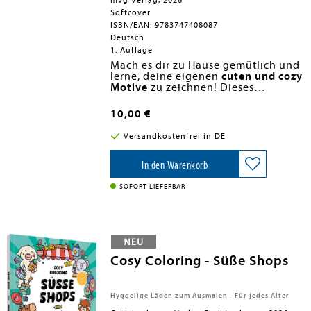
mvg Verlag, 2026
Softcover
ISBN/EAN: 9783747408087
Deutsch
1. Auflage
Mach es dir zu Hause gemütlich und
lerne, deine eigenen
cuten und cozy
Motive
zu zeichnen! Dieses
zuckersüße Buch entführt in eine
Welt voller niedlicher Tiere und
10,00 €
gemütlicher Orte. Von Häschen bis
Eule, von Gartenidylle bis
Versandkostenfrei in DE
Wohnzimmertraum - hier kannst du
selbst mit jedem Strich kleine
Wohlfühlmomente
In den Warenkorb
entstehen lassen.
Mit klaren
Schritt-für-Schritt-
Anleitungen
,
süßen Vorlagen
und
SOFORT LIEFERBAR
liebevollen Details
inspiriert dieses
Buch dazu,
selbst kreativ
zu werden
und die Motive in eigenen
Kombinationen erstrahlen zu lassen.
Deiner Fantasie sind keine Grenzen
gesetzt! Ideal für alle, die gerne
Cosy Coloring - Süße Shops
beim Malen entspannen
und Freude
an der Welt der
Cute & Cozy Friends
haben.
Hyggelige Läden zum Ausmalen - Für jedes Alter