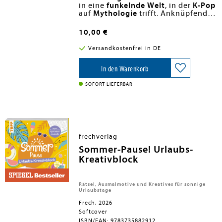
in eine
funkelnde Welt
, in der
K-Pop
auf
Mythologie
trifft. Anknüpfend
an den Hype um
Ein
Must-have
für Fans von
K-Pop Demon
Anime
,
Hunters
K-Pop
und
,
Korea
Magical Girls
und
Fantasy
-
voller
bietet
10,00 €
dieses außergewöhnliche
Energie
,
Stil
und
Empowerment!
Ausmalbuch
45 zauberhafte
Versandkostenfrei in DE
Illustrationen
rund um
PRISM
- eine
Girlgroup
, die ein großes
Geheimnis
In den Warenkorb
hat. Zwischen
hell
erleuchteten Städten
,
funkelnden
Bühnen
und
mystischen
SOFORT LIEFERBAR
Kämpfen
entfaltet sich
ein
aufregendes
Abenteuer
über
Stärke
,
Kreativität
u
frechverlag
Sommer-Pause! Urlaubs-
Kreativblock
Rätsel, Ausmalmotive und Kreatives für sonnige
Urlaubstage
Frech, 2026
Softcover
ISBN/EAN: 9783735882912