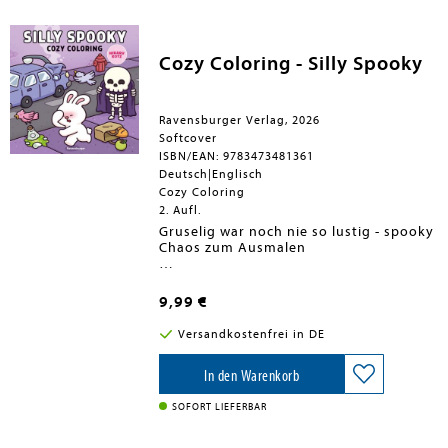
Cozy Coloring - Silly Spooky
Ravensburger Verlag, 2026
Softcover
ISBN/EAN: 9783473481361
Deutsch|Englisch
Cozy Coloring
2. Aufl.
Gruselig war noch nie so lustig - spooky
Chaos zum Ausmalen
Charmante Illustrationen und liebevolle
Details laden zum Ausmalen und
9,99 €
Abschalten ein. Dieses Halloween
Malbuch für Teenager und Erwachsene
Versandkostenfrei in DE
kombiniert Gruselspaß mit Humor -
ideal für kreative Entspannung mit
einem Augenzwinkern.
In den Warenkorb
SOFORT LIEFERBAR