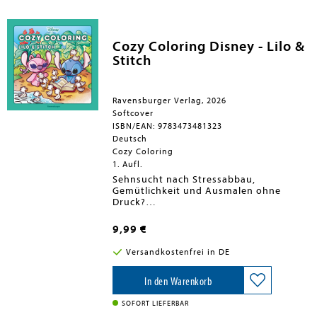
Cozy Coloring Disney - Lilo &
Stitch
Ravensburger Verlag, 2026
Softcover
ISBN/EAN: 9783473481323
Deutsch
Cozy Coloring
1. Aufl.
Sehnsucht nach Stressabbau,
Gemütlichkeit und Ausmalen ohne
Druck?
Mit diesem cuten Disney-Malbuch sind
cozy Momente voller Entspannung und
9,99 €
Nostalgie garantiert! Das Ausmalbuch
ist gefüllt mit den tollsten Figuren aus
Versandkostenfrei in DE
der Welt von Stitch. Viele einfache
Motive sorgen für Ausmalen ohne Druck
- einfach Stifte nehmen und losmalen!
In den Warenkorb
Und wer Lust auf mehr hat, kann die
Motive mit eigenen Details und Mustern
SOFORT LIEFERBAR
personalisieren. Hier gibt es volle