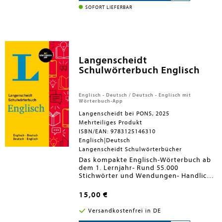
gesamten Oberstufenwortschatz -
Garantiert authentisch dank des
SOFORT LIEFERBAR
über 175 000 Stichwörter und
Oxford English Corpus,
der
Wendungen und Beispiele mit über
Erleben Sie ein modernes,
umfangreichen Datenbank der
230 000 Übersetzungen.
umfassendes Wörterbuch - ideal für
Oxford University Press.
Schüler/-innen, Studierende und
Erwachsene gleichermaßen, ob für
den Unterricht, Klausuren, oder den
alltäglichen Gebrauch.
Langenscheidt
Schulwörterbuch Englisch
Englisch - Deutsch / Deutsch - Englisch mit
Wörterbuch-App
Langenscheidt bei PONS, 2025
Mehrteiliges Produkt
ISBN/EAN: 9783125146310
Englisch|Deutsch
Langenscheidt Schulwörterbücher
Das kompakte Englisch-Wörterbuch ab
dem 1. Lernjahr- Rund 55.000
Stichwörter und Wendungen- Handlich
und übersichtlich, für schnelles und
präzises Übersetzen- Aktueller
15,00 €
Wortschatz mit Sternchen beim
Grundwortschatz- Mit britischen und
Versandkostenfrei in DE
amerikanischen Sprachvarianten- Mit