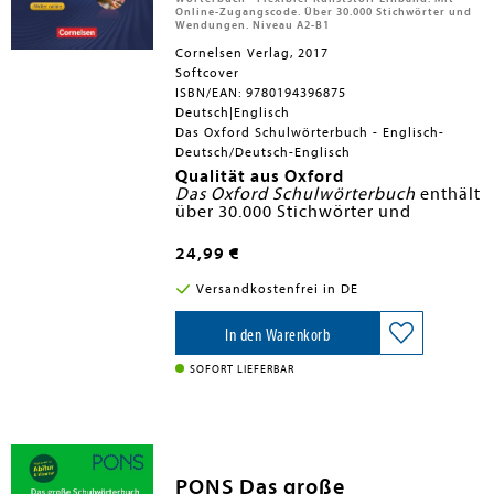
Online-Zugangscode. Über 30.000 Stichwörter und
Wendungen. Niveau A2-B1
Cornelsen Verlag, 2017
Softcover
ISBN/EAN: 9780194396875
Deutsch|Englisch
Das Oxford Schulwörterbuch - Englisch-
Deutsch/Deutsch-Englisch
Qualität aus Oxford
Das Oxford Schulwörterbuch
enthält
über 30.000 Stichwörter und
Wendungen, farbige Themenseiten
inkl. Karten sowie
Die besonderen Extras:
I-can-(talk-
24,99 €
about)-
Build your vocabulary:
Seiten mit Übungen.
Mit dem
Oxford Schulwörterbuch
Versandkostenfrei in DE
entdecken Ihre Lernenden auch
Bewährtes - zum Aufbau und zur
Festigung des Wortschatzes.
In den Warenkorb
Schneller nachschlagen: Mit dem
Online-Wörterbuch haben selbst
SOFORT LIEFERBAR
digital natives
keine
Entschuldigung mehr für falsche
Übersetzungen.
Sicher kommunizieren: Hilfreiche
Study pages
bereiten mit
wichtigen Redemitteln auf die
PONS Das große
wichtigsten Alltagssituationen