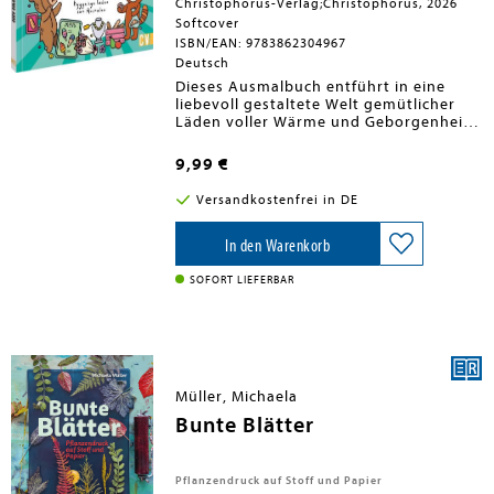
Christophorus-Verlag;Christophorus, 2026
Softcover
ISBN/EAN: 9783862304967
Deutsch
Dieses Ausmalbuch entführt in eine
liebevoll gestaltete Welt gemütlicher
Läden voller Wärme und Geborgenheit.
Von der kleinen Bäckerei bis zum
Buchantiquariat, vom Katzen-Café bis
9,99 €
zur Pflanzenboutique: Jede Seite zeigt
detailreiche Szenen mit süßen
Versandkostenfrei in DE
Charakteren. Die Illustrationen laden
zum Abschalten, Stressabbau und
kreativen Träumen ein und machen jede
In den Warenkorb
Ausmalpause zu einem persönlichen
Wohlfühlmoment.
SOFORT LIEFERBAR
Müller, Michaela
Bunte Blätter
Pflanzendruck auf Stoff und Papier