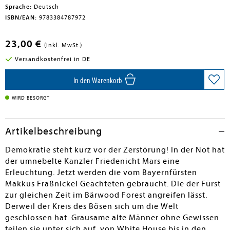
Sprache:
Deutsch
ISBN/EAN:
9783384787972
23,00 €
(inkl. MwSt.)
Versandkostenfrei in DE
In den Warenkorb
WIRD BESORGT
Artikelbeschreibung
Demokratie steht kurz vor der Zerstörung! In der Not hat
der umnebelte Kanzler Friedenicht Mars eine
Erleuchtung. Jetzt werden die vom Bayernfürsten
Makkus Fraßnickel Geächteten gebraucht. Die der Fürst
zur gleichen Zeit im Bärwood Forest angreifen lässt.
Derweil der Kreis des Bösen sich um die Welt
geschlossen hat. Grausame alte Männer ohne Gewissen
teilen sie unter sich auf, von White House bis in den