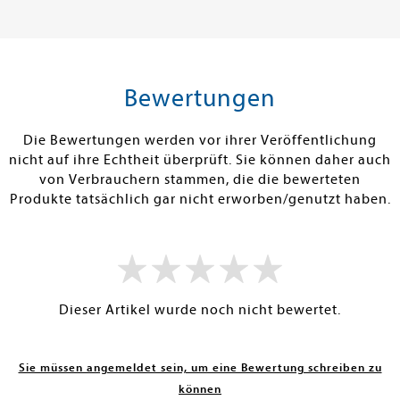
16,00 €
13,00 €
tenfrei in DE
Versandkostenfrei in DE
Versandkos
rb
Warenkorb
Warenko
Bewertungen
RBAR
SOFORT LIEFERBAR
SOFORT LIEFE
Die Bewertungen werden vor ihrer Veröffentlichung
nicht auf ihre Echtheit überprüft. Sie können daher auch
von Verbrauchern stammen, die die bewerteten
Produkte tatsächlich gar nicht erworben/genutzt haben.
Dieser Artikel wurde noch nicht bewertet.
Sie müssen angemeldet sein, um eine Bewertung schreiben zu
können