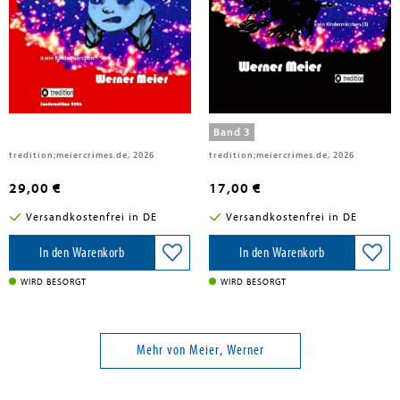
Meier, Werner
Meier, Werner
JAGODA muss die WELT retten!
JAGODA
Band 3
tredition;meiercrimes.de, 2026
tredition;meiercrimes.de, 2026
29,00 €
17,00 €
Versandkostenfrei in DE
Versandkostenfrei in DE
In den Warenkorb
In den Warenkorb
WIRD BESORGT
WIRD BESORGT
Mehr von Meier, Werner