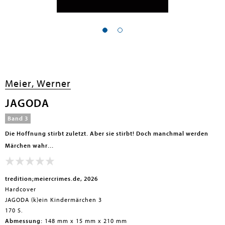
en submenu
Meier, Werner
JAGODA
Band 3
Die Hoffnung stirbt zuletzt. Aber sie stirbt! Doch manchmal werden
Märchen wahr...
tredition;meiercrimes.de, 2026
Hardcover
JAGODA (k)ein Kindermärchen 3
170 S.
Abmessung:
148 mm x 15 mm x 210 mm