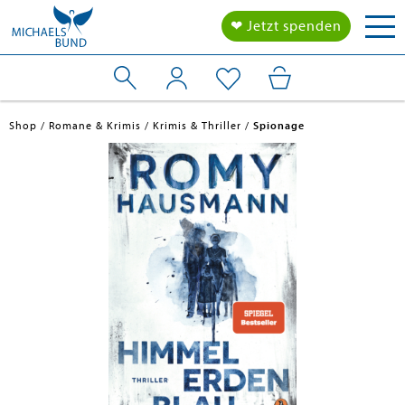
Tog
❤ Jetzt spenden
nav
Shop
Romane & Krimis
Krimis & Thriller
Spionage