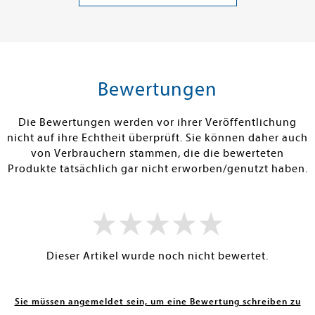
Band 1
33,33 €
15,00 €
tenfrei in DE
Versandkostenfrei in DE
Versandkos
rb
Warenkorb
Warenko
Bewertungen
RBAR
SOFORT LIEFERBAR
SOFORT LIEFE
Die Bewertungen werden vor ihrer Veröffentlichung
nicht auf ihre Echtheit überprüft. Sie können daher auch
von Verbrauchern stammen, die die bewerteten
Produkte tatsächlich gar nicht erworben/genutzt haben.
Dieser Artikel wurde noch nicht bewertet.
Sie müssen angemeldet sein, um eine Bewertung schreiben zu