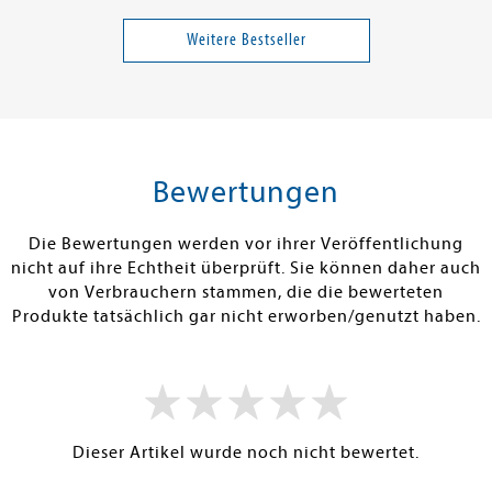
i
Bannalec, Jean-Luc
Jaff, Aya
rumpfgefahr
Bretonischer Glanz
Broligarchie
Weitere Bestseller
Band 15
17,99 €
18,00 €
tenfrei in DE
Versandkostenfrei in DE
Versandkos
len
Warenkorb
Warenko
Bewertungen
ISTIG AM LAGER
SOFORT LIEFERBAR
SOFORT LIEFE
Die Bewertungen werden vor ihrer Veröffentlichung
nicht auf ihre Echtheit überprüft. Sie können daher auch
von Verbrauchern stammen, die die bewerteten
Produkte tatsächlich gar nicht erworben/genutzt haben.
Dieser Artikel wurde noch nicht bewertet.