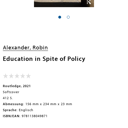
en submenu
Alexander, Robin
Education in Spite of Policy
Routledge, 2021
Softcover
412 S.
Abmessung:
156 mm x 234 mm x 23 mm
Sprache:
Englisch
ISBN/EAN:
9781138049871