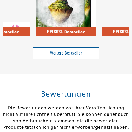
eatrix
Poznanski, Ursula
Ukri & Semlak
auen
Cryptos (Limited Edition)
Achtung, Sch
Weitere Bestseller
Band 1
14,00 €
24,00 €
tenfrei in DE
Versandkostenfrei in DE
Versandkos
rb
Warenkorb
Vorbestel
Bewertungen
RBAR
SOFORT LIEFERBAR
FEHLT KURZFR
Die Bewertungen werden vor ihrer Veröffentlichung
nicht auf ihre Echtheit überprüft. Sie können daher auch
von Verbrauchern stammen, die die bewerteten
Produkte tatsächlich gar nicht erworben/genutzt haben.