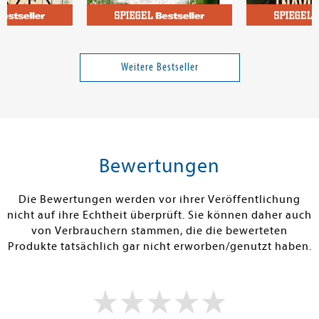
z
Poznanski, Ursula
anzen
Cryptos (Limited Edition)
Pilznavigator
Buschfunkist
Weitere Bestseller
Band 1
30,00 €
24,00 €
tenfrei in DE
Versandkostenfrei in DE
Versandkos
rb
Warenkorb
Warenko
Bewertungen
RBAR
SOFORT LIEFERBAR
SOFORT LIEFE
Die Bewertungen werden vor ihrer Veröffentlichung
nicht auf ihre Echtheit überprüft. Sie können daher auch
von Verbrauchern stammen, die die bewerteten
Produkte tatsächlich gar nicht erworben/genutzt haben.