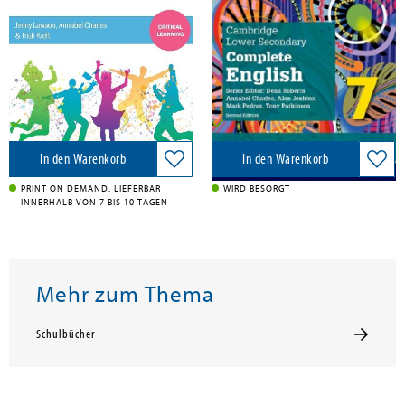
Skills Tests for Teachers
Complete English 7: Workbook
(Second Edition)
Routledge, 2025
Oxford University Press, 2021
197,80 €
16,00 €
Versandkostenfrei in DE
Versandkostenfrei in DE
In den Warenkorb
In den Warenkorb
PRINT ON DEMAND. LIEFERBAR
WIRD BESORGT
INNERHALB VON 7 BIS 10 TAGEN
Mehr zum Thema
Schulbücher