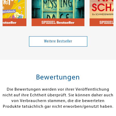
Kento, Katie
Ohlsson, Krist
! Urlaubs-
Missing Page - Tödliche
Nachtschatten
Worte
Weitere Bestseller
Band 5
12,99 €
17,00 €
tenfrei in DE
Versandkostenfrei in DE
Versandkos
rb
Warenkorb
Warenko
Bewertungen
RBAR
SOFORT LIEFERBAR
SOFORT LIEFE
Die Bewertungen werden vor ihrer Veröffentlichung
nicht auf ihre Echtheit überprüft. Sie können daher auch
von Verbrauchern stammen, die die bewerteten
Produkte tatsächlich gar nicht erworben/genutzt haben.