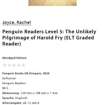
en submenu
Joyce, Rachel
Penguin Readers Level 5: The Unlikely
Pilgrimage of Harold Fry (ELT Graded
Reader)
Abridged Edition
Penguin Books UK;Penguin, 2024
Softcover
Penguin Readers
96 S.
Abmessung:
129 mm x 198 mm x 7 mm
Sprache:
Englisch
Altersangabe:
ab 12 Jahre