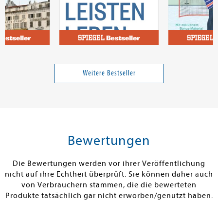
e
Malik, Fredmund
Kennedy, Elle
Führen Leisten Leben
The Deal - Rei
Verhandlungs
Weitere Bestseller
Band 1
18,00 €
36,00 €
tenfrei in DE
Versandkostenfrei in DE
Versandkos
rb
Warenkorb
Warenko
Bewertungen
RBAR
SOFORT LIEFERBAR
SOFORT LIEFE
Die Bewertungen werden vor ihrer Veröffentlichung
nicht auf ihre Echtheit überprüft. Sie können daher auch
von Verbrauchern stammen, die die bewerteten
Produkte tatsächlich gar nicht erworben/genutzt haben.