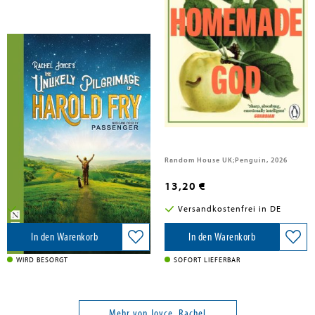
Passenger; Joyce, Rachel
Joyce, Rachel
The Unlikely Pilgrimage of Harold
The Homemade God
Fry
Nick Hern Books, 2026
Random House UK;Penguin, 2026
14,00 €
13,20 €
Versandkostenfrei in DE
Versandkostenfrei in DE
In den Warenkorb
In den Warenkorb
WIRD BESORGT
SOFORT LIEFERBAR
Mehr von Joyce, Rachel