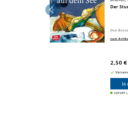
e Kinder
Der Stu
2025
Don Bosco
zum Artik
2,50 €
i in DE
Versan
enkorb
In
SOFORT L