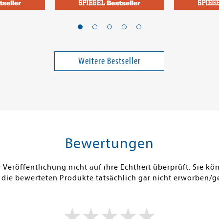
Jorgenson, Eric
McFadden, F
er ohne
Der Almanach von Naval
Sie wird d
Ravikant
Band 3
Weitere Bestseller
14,00 €
16,00 €
ei in DE
Versandkostenfrei in DE
Versandko
Warenkorb
Warenk
SOFORT LIEFERBAR
SOFORT LIE
Bewertungen
Veröffentlichung nicht auf ihre Echtheit überprüft. Sie 
 die bewerteten Produkte tatsächlich gar nicht erworben/g