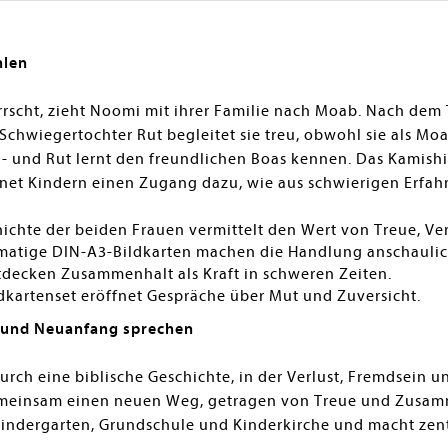
hlen
rrscht, zieht Noomi mit ihrer Familie nach Moab. Nach dem
e Schwiegertochter Rut begleitet sie treu, obwohl sie als M
 und Rut lernt den freundlichen Boas kennen. Das Kamishi
ffnet Kindern einen Zugang dazu, wie aus schwierigen Erf
ichte der beiden Frauen vermittelt den Wert von Treue, V
atige DIN-A3-Bildkarten machen die Handlung anschaulic
decken Zusammenhalt als Kraft in schweren Zeiten.
dkartenset eröffnet Gespräche über Mut und Zuversicht.
 und Neuanfang sprechen
urch eine biblische Geschichte, in der Verlust, Fremdsein u
meinsam einen neuen Weg, getragen von Treue und Zusamm
Kindergarten, Grundschule und Kinderkirche und macht zent