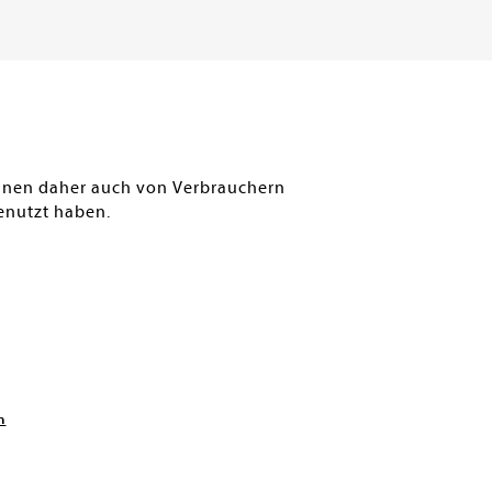
orb
Warenkorb
FERBAR
SOFORT LIEFERBAR
SOFO
können daher auch von Verbrauchern
enutzt haben.
n