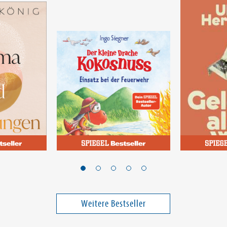
Siegner, Ingo
Herrmann, U
Der kleine Drache
Geld als 
Kokosnuss - Einsatz bei
der Feuerwehr
Band 34
Weitere Bestseller
20,00 €
11,00 €
ei in DE
Versandkostenfrei in DE
Versandko