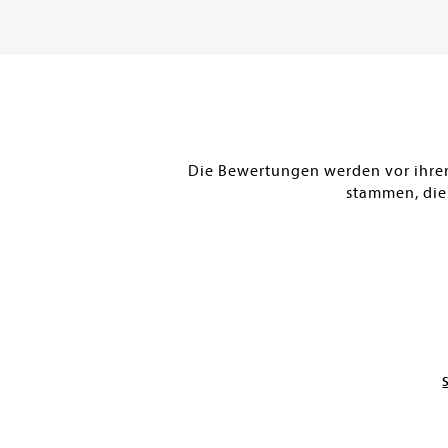
Warenkorb
Warenkorb
SOFORT LIEFERBAR
SOFORT LIEFERBAR
Die Bewertungen werden vor ihrer 
stammen, die