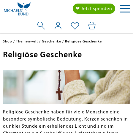
Tog
❤ Jetzt spenden
nav
Shop
Themenwelt
Geschenke
Religiöse Geschenke
Religiöse Geschenke
en submenu
en submenu
Religiöse Geschenke haben für viele Menschen eine
besondere symbolische Bedeutung. Kerzen schenken in
dunkler Stunde ein erhellendes Licht und sind im