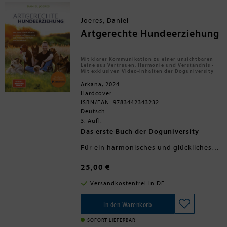
nachplappern, sondern auch ihre
Bedeutung verstehen, er kann
addieren und Formen und Farben
Joeres, Daniel
voneinander unterscheiden. Eine
wahre Sensation! Und: eine innige,
Artgerechte Hundeerziehung
dreißig Jahre andauernde
Freundschaftsgeschichte!
Mit klarer Kommunikation zu einer unsichtbaren
Leine aus Vertrauen, Harmonie und Verständnis -
Mit exklusiven Video-Inhalten der Doguniversity
Arkana, 2024
Hardcover
ISBN/EAN: 9783442343232
Deutsch
3. Aufl.
Das erste Buch der Doguniversity
Für ein harmonisches und glückliches
Zusammenleben von Mensch und Hund
ist ein Faktor ganz entscheidend: eine
25,00 €
Beziehung, die auf gegenseitigem
Vertrauen, Verlässlichkeit, Verständnis
Versandkostenfrei in DE
und Liebe beruht. Denn Hunde, die sich
an der Seite ihres Menschen wohlfühlen,
folgen ihm freiwillig und respektieren
In den Warenkorb
ihn auch ohne Zerren an der Leine oder
ständige Leckerlis.
SOFORT LIEFERBAR