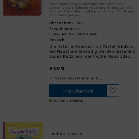
archäologischen Ausgrabungen
Zauberhaftes Pappbilderbuch für Kinder ab 2
Skelette erschnüffeln, Albatrosse
Jahren. Unsere liebsten Haustiere: Bilderbuch mit
werden mit Radargeräten ausgestattet,
schönen Tierbildern und kurzen Reimen. Für Krippe
und Kindergarten
mit deren Daten illegale Fischerei
aufdeckt werden kann und Frettchen
Oberstebrink, 2023
werden so trainiert, dass sie Kabel
Pappbilderbuch
durch enge Röhren ziehen können.
ISBN/EAN: 9783963040436
Diese und viele weitere kuriose
Deutsch
Geschichten rund um die Helfer aus der
Die Natur entdecken mit Pastell-Bildern,
Tierwelt können Kinder in diesem
die Haustiere lebendig werden lassenEin
einmaligen Tierbuch entdecken.
süßes Kätzchen, die freche Maus oder
das fleißige Huhn: In diesem Tierbuch
können Kinder ihre Lieblingstiere
9,00 €
erleben und benennen. Die
niederländische Malerin Loes Botman
Versandkostenfrei in DE
kombiniert ihre einzigartigen,
detailreichen Pastellzeichnungen mit
lustigen Reimen, die schon kleinen
In den Warenkorb
Kindern ab 2 Jahren Spaß machen.-
Robust für kleine Hände: Stabiles
SOFORT LIEFERBAR
Pappbilderbuch über Haustiere für
Kinder ab 2 Jahren- Nostalgisch-schön:
Tierbuch mit dem ganz besonderen
Charme der Loes Botman-Bilder-
Spielerische Sprachförderung:
Kinderbuch mit Reimen zum Zuhören
Liedtke, Jessica
und Mitsprechen- Hamster, Hund und