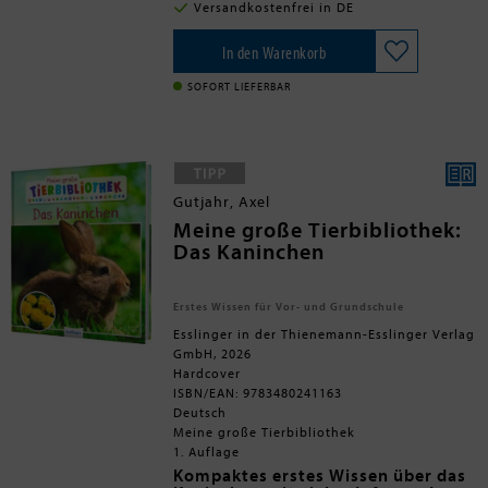
und schon kann das Federvieh
Versandkostenfrei in DE
einziehen. Hühner sind neugierig,
pflegeleicht und zutraulich, hinzu
kommt der Selbstversorgeraspekt mit
In den Warenkorb
täglich frischen Eiern. Dieser Ratgeber
bietet für alle Hühnerbegeisterten
SOFORT LIEFERBAR
umfassende, praxisnahe Informationen
zur Haltung, Stall, Auslauf, Auswahl,
Kauf, Eingewöhnung, Ernährung, Pflege,
Gesundheitsvorsorge, geeigneten
Rassen und Hühnerprodukten wie Eier.
Gutjahr, Axel
Meine große Tierbibliothek:
Das Kaninchen
Erstes Wissen für Vor- und Grundschule
Esslinger in der Thienemann-Esslinger Verlag
GmbH, 2026
Hardcover
ISBN/EAN: 9783480241163
Deutsch
Meine große Tierbibliothek
1. Auflage
Kompaktes erstes Wissen über das