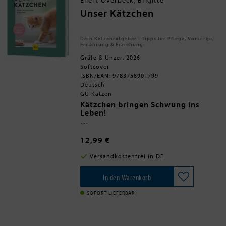
Eilert-Overbeck, Brigitte
Verhaltensdolmetscher erklärt
darüber hinaus typische
Unser Kätzchen
Verhaltensweisen unserer Hunde.
Dein Katzenratgeber - Tipps für Pflege, Vorsorge,
Ernährung & Erziehung
Gräfe & Unzer, 2026
Softcover
ISBN/EAN: 9783758901799
Deutsch
GU Katzen
Kätzchen bringen Schwung ins
Leben!
Die kleinen Energiebündel spielen
bis zur wohligen Erschöpfung,
12,99 €
schmusen mit Hingabe und
erforschen jeden Winkel. Was ein
Versandkostenfrei in DE
Katzenkind in den ersten Monaten
lernt und erlebt, prägt sein ganzes
Leben. Nutzen Sie diese wichtige
In den Warenkorb
Zeit und gestalten Sie sie so, dass
aus Ihrem Kätzchen eine
SOFORT LIEFERBAR
wunderbare Katze wird.
Wie das geht, erklärt die