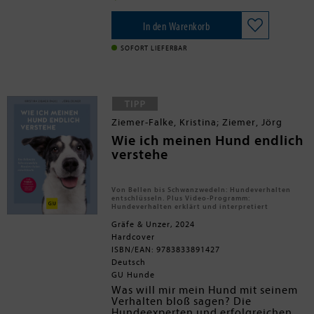
zu seinem Menschen den Reizen
kommt mein Hund am besten in
dieser Welt ausgesetzt ist, lässt sich
unserer Gesellschaft zurecht?
das auch noch so oft geübte
In den Warenkorb
Kommando meist nicht abrufen.
SOFORT LIEFERBAR
Ziemer-Falke, Kristina; Ziemer, Jörg
Wie ich meinen Hund endlich
verstehe
Von Bellen bis Schwanzwedeln: Hundeverhalten
entschlüsseln. Plus Video-Programm:
Hundeverhalten erklärt und interpretiert
Gräfe & Unzer, 2024
Hardcover
ISBN/EAN: 9783833891427
Deutsch
GU Hunde
Was will mir mein Hund mit seinem
Verhalten bloß sagen? Die
Hundeexperten und erfolgreichen