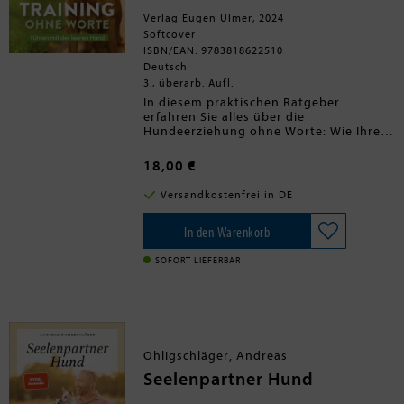
Verlag Eugen Ulmer, 2024
Softcover
ISBN/EAN: 9783818622510
Deutsch
3., überarb. Aufl.
In diesem praktischen Ratgeber
erfahren Sie alles über die
Hundeerziehung ohne Worte: Wie Ihre
Hand bei der nonverbalen
Hundeerziehung als Führhilfe dient, wie
18,00 €
wichtig eine vertrauensvolle Hund-
Mensch-Beziehung für ein
Versandkostenfrei in DE
Hundetraining ohne Stress ist und wie
Sie Ihren Hund durch sauber
aufgebautes Handtouch-Training in
In den Warenkorb
jeder Situation unter Kontrolle haben
können. Lernen Sie zudem, wie Sie die
SOFORT LIEFERBAR
Bindung zu Ihrem Vierbeiner stärken
und wie wichtig Blickkontakttraining
dabei ist. Viele bebilderte Übungen und
Tipps zeigen Ihnen, wie einfach eine
Hundeerziehung ohne Worte ist. Für
Jederhund: rasse- und
Ohligschläger, Andreas
altersunabhängig einsetzbar - auch bei
Angsthunden und solchen mit
Seelenpartner Hund
Handicap.