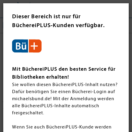
Tog
❤ Jetzt spenden
nav
Dieser Bereich ist nur für
BüchereiPLUS-Kunden verfügbar.
Haustier-Ratgeber
Entdecken Sie unsere vielfältige Auswahl an Haustier-
Ratgebern – von hilfreichen Tipps zur Haltung und
Mit BüchereiPLUS den besten Service für
Pflege von Katzen und Hunden bis hin zu
Bibliotheken erhalten!
unterhaltsamen Reiseberichten mit Tieren. Diese Bücher
Sie wollen diesen BüchereiPLUS-Inhalt nutzen?
bieten wertvolles Wissen, spannende Geschichten und
Dafür benötigen Sie einen Bücherei-Login auf
liebevolle Einblicke in das Leben mit Haustieren. Für
michaelsbund.de! Mit der Anmeldung werden
junge Tierfreunde empfehlen wir außerdem unsere
alle BüchereiPLUS-Inhalte automatisch
Kinderbücher über Haustiere
. Viel Freude beim Stöbern
freigeschaltet.
und Entdecken!
Wenn Sie auch BüchereiPLUS-Kunde werden