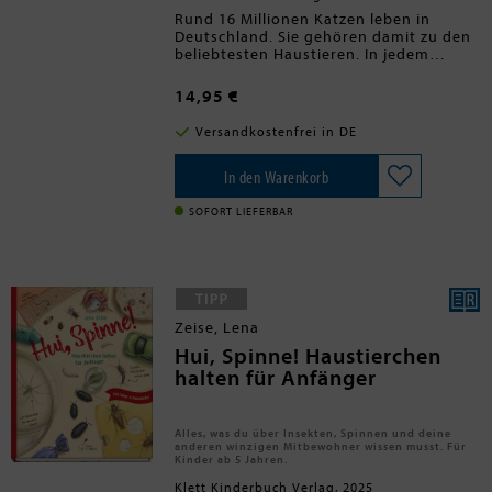
Rund 16 Millionen Katzen leben in
Deutschland. Sie gehören damit zu den
beliebtesten Haustieren. In jedem
vierten Haushalt lebt mindestens eine
Katze. Grund genug, die Stubentiger
14,95 €
genauer unter die Lupe zu nehmen.
Woher kommt das Verhalten der
Versandkostenfrei in DE
Katzen? Wie interpretiert man ihre
Mimik und Gestik? Mit spannenden und
witzigen Fakten erfahren die Leserinnen
In den Warenkorb
und Leser alles über ihr Lieblingstier.
Sie erleben einen Tag mit einer Katze,
SOFORT LIEFERBAR
sind zu Besuch in der Tierarztpraxis und
lernen die Freunde der Katzen kennen.
Kann ich es mir leisten, selbst eine
Katze aus Haustier zu halten? Und mit
unseren praktischen Tipps gelingen
euch tolle Fotos eurer Katze. Ein
Zeise, Lena
absolutes Muss für alle Katzen-Fans ab
8 Jahren.
Hui, Spinne! Haustierchen
halten für Anfänger
Alles, was du über Insekten, Spinnen und deine
anderen winzigen Mitbewohner wissen musst. Für
Kinder ab 5 Jahren.
Klett Kinderbuch Verlag, 2025