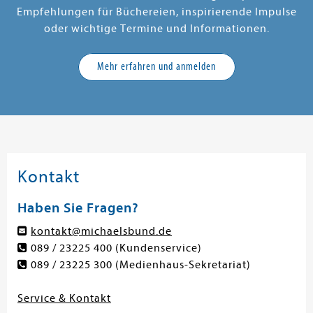
Empfehlungen für Büchereien, inspirierende Impulse
oder wichtige Termine und Informationen.
en submenu
Mehr erfahren und anmelden
en submenu
en submenu
en submenu
en submenu
Kontakt
en submenu
Haben Sie Fragen?
en submenu
kontakt@michaelsbund.de
en submenu
089 / 23225 400
(Kundenservice)
089 / 23225 300
(Medienhaus-Sekretariat)
Service & Kontakt
en submenu