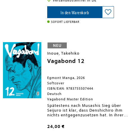
Versandkostenfrei in DE
aller Meeresvölker gefährden. Noch
dazu versetzen unheimliche Angriffe
aus dem Meer den Campus in Aufruhr.
In den Warenkorb
Lauert in Dianas Heimat etwa eine
Gefahr für die Menschenwelt?
SOFORT LIEFERBAR
Inoue, Takehiko
Vagabond 12
Egmont Manga, 2026
Softcover
ISBN/EAN: 9783755507444
Deutsch
Vagabond Master Edition
Spätestens nach Musashis Sieg über
Seijuro ist klar, dass Denshichiro ihm
nichts entgegenzusetzen hat. In ihrer
Verzweiflung heuern die Schüler
Yoshiokas den gehörlosen Sasaki Kojiro
24,00 €
an, der sich genau wie Musashi einen