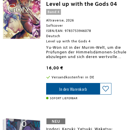
Level up with the Gods 04
Ribbon-Armee unter den Nagel
reißen...
Band 4
Dieser Band enthält die Manga-
Altraverse, 2026
Kapitel aus den Taschenbüchern 7, 8
Softcover
und 9.
ISBN/EAN: 9783753946078
Für Fans von Naruto, One Piece, My
Deutsch
Hero Academia und Fairy Tail!
Level up with the Gods 4
Yu-Won ist in der Murim-Welt, um die
Prüfungen der Himmelsdämonen-Schule
abzulegen und sich deren wertvolle
Elixiere und Techniken anzueignen.
Dafür muss er kämpfen und erneut dem
16,00 €
Himmelsdämon persönlich
gegenübertreten. Doch zunächst gilt es,
Versandkostenfrei in DE
mehr über das mysteriöse Ei zu
erfahren, das sich schon nach dem
Kampf gegen Orochi in sein Handeln
In den Warenkorb
einmischte.
SOFORT LIEFERBAR
Irodori, Kazuki; Yatsuki, Wakatsu;