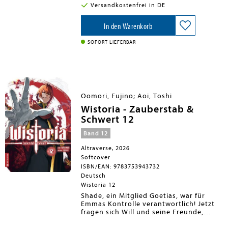
Namen als unbezwingbarer Kämpfer
Versandkostenfrei in DE
gemacht hat. Er soll die wilde Bestie
Musashi niederstrecken und die Ehre
des Dojos verteidigen ...
In den Warenkorb
SOFORT LIEFERBAR
Oomori, Fujino; Aoi, Toshi
Wistoria - Zauberstab &
Schwert 12
Band 12
Altraverse, 2026
Softcover
ISBN/EAN: 9783753943732
Deutsch
Wistoria 12
Shade, ein Mitglied Goetias, war für
Emmas Kontrolle verantwortlich! Jetzt
fragen sich Will und seine Freunde,
welche Motive hinter den