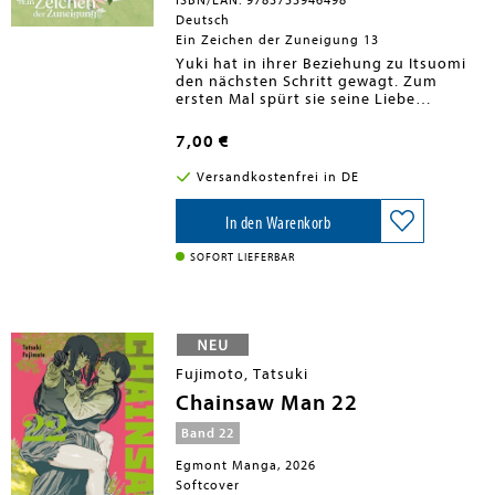
ISBN/EAN: 9783753946498
Deutsch
Ein Zeichen der Zuneigung 13
Yuki hat in ihrer Beziehung zu Itsuomi
den nächsten Schritt gewagt. Zum
ersten Mal spürt sie seine Liebe
hautnah und ist vor Glück ganz
überwältigt. Als Itsuomi sie seiner
7,00 €
Familie vorstellen will, beschleichen
Yuki jedoch Zweifel: Werden seine
Versandkostenfrei in DE
Eltern mit ihrer Gehörlosigkeit
umgehen können?
In den Warenkorb
SOFORT LIEFERBAR
Fujimoto, Tatsuki
Chainsaw Man 22
Band 22
Egmont Manga, 2026
Softcover