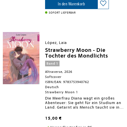
In den Warenkorb
SOFORT LIEFERBAR
López, Laia
Strawberry Moon - Die
Tochter des Mondlichts
Band 1
Altraverse, 2026
Softcover
ISBN/EAN: 9783753940762
Deutsch
Strawberry Moon 1
Die Meerfrau Diana wagt ein großes
Abenteuer: Sie geht für ein Studium an
Land. Getarnt als Mensch taucht sie in
den aufregenden Unialltag ein. Der
sympathische Eiden lässt ihr Herz
15,00 €
höherschlagen, doch eine Freundschaft
mit einem Menschen könnte das Leben