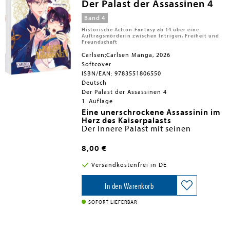
Der Palast der Assassinen 4
Band 4
Historische Action-Fantasy ab 14 über eine
Auftragsmörderin zwischen Intrigen, Freiheit und
Freundschaft
Carlsen;Carlsen Manga, 2026
Softcover
ISBN/EAN: 9783551806550
Deutsch
Der Palast der Assassinen 4
1. Auflage
Eine unerschrockene Assassinin im
Herz des Kaiserpalasts
Der Innere Palast mit seinen
Tausenden bildhübschen Frauen
glich einem prächtigen
8,00 €
Blumengarten und mitten darin
Historischer Action-Manga mit
stand Karin. Als sie sich heimlich in
starker Heldin, höfischen Intrigen
Versandkostenfrei in DE
den Palast der Kaiseringroßmutter
und Kampfkunst
schleicht, um Gakutan, den
Fesselnde Geschichte mit
Lehrmeister des jungen Kaisers, zu
wunderschönem Zeichenstil
In den Warenkorb
Emotionale und hochspannende
retten, stößt sie jedoch auf eine
Für Fans von Historical Fantasy
Manga-Serie über Mut, Loyalität
ganze Schwarmwolke gefährlicher
und Court Drama
SOFORT LIEFERBAR
und die Suche nach Zugehörigkeit.
Giftschmetterlinge. Zugleich wagt
Diese Serie gilt als noch nicht
Karin ihren ersten Schritt auf dem
abgeschlossen - weitere Bände
Weg zur legendären Hofdame: die
sind in Planung