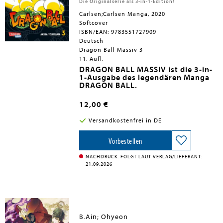
Die Originalserie als 3-in-1-Edition!
Carlsen;Carlsen Manga, 2020
Softcover
ISBN/EAN: 9783551727909
Deutsch
Dragon Ball Massiv 3
11. Aufl.
DRAGON BALL MASSIV ist die 3-in-
1-Ausgabe des legendären Manga
DRAGON BALL.
Jeder der insgesamt 14
Sammelbände wird mit jeweils mehr
12,00 €
als 500 Seiten drei
Taschenbuchausgaben umfassen
Mehr Informationen:
Versandkostenfrei in DE
und erscheint mit neuen Covern. Mit
- Abgeschlossen in 14 Bänden
der Neuedition zum Hammerpreis
kann die Suche nach den sieben
Vorbestellen
Dragon Balls wieder losgehen!
NACHDRUCK. FOLGT LAUT VERLAG/LIEFERANT:
Inhalt:
21.09.2026
Zusammen mit Bulma und Kuririn ist
Son-Goku erneut auf der Suche nach
den Dragon Balls. In der Gegend, in
der sie gerade suchen, soll zudem
auch ein Piratenschatz versteckt
sein. Beides will sich aber auch der
B.Ain; Ohyeon
finstere General Blue von der Red-