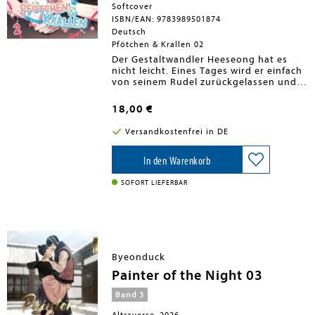
Softcover
ISBN/EAN: 9783989501874
Deutsch
Pfötchen & Krallen 02
Der Gestaltwandler Heeseong hat es
nicht leicht. Eines Tages wird er einfach
von seinem Rudel zurückgelassen und
muss sich fortan als Drogenkurier auf
der Straße seinen Unterhalt verdienen.
18,00 €
Zumindest bis er bei einem Auftrag
gezwungen wird, seine wahre Gestalt
Versandkostenfrei in DE
anzunehmen. Denn Heeseongist ein
kleiner, fluffig-weißer Welpe! Das weckt
das Interesse des rücksichtslosen Wolfs
In den Warenkorb
Chi-Young, der sofort hin-und weg von
dem süßen Racker ist und ihn bei sich
SOFORT LIEFERBAR
aufnimmt...
Byeonduck
Painter of the Night 03
Band 3