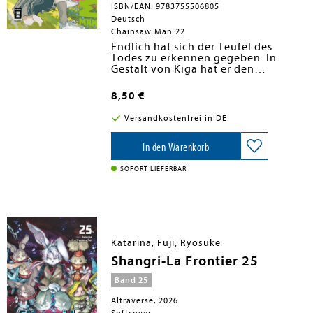
ISBN/EAN: 9783755506805
Deutsch
Chainsaw Man 22
Endlich hat sich der Teufel des
Todes zu erkennen gegeben. In
Gestalt von Kiga hat er den
Hungerteufel und auch den falschen
Chainsaw Man unter seine Kontrolle
8,50 €
gebracht und steht kurz davor, seine
apokalyptischen Pläne in die Tat
Versandkostenfrei in DE
umzusetzen! Damit endet auch der
kurze Moment des gemeinsamen
Glücks, den Yoru und Denji
In den Warenkorb
miteinander verbracht haben. Jetzt
heißt es, Chainsaw Man gegen ...
SOFORT LIEFERBAR
Chainsaw Man?!
Katarina; Fuji, Ryosuke
Shangri-La Frontier 25
Band 25
Altraverse, 2026