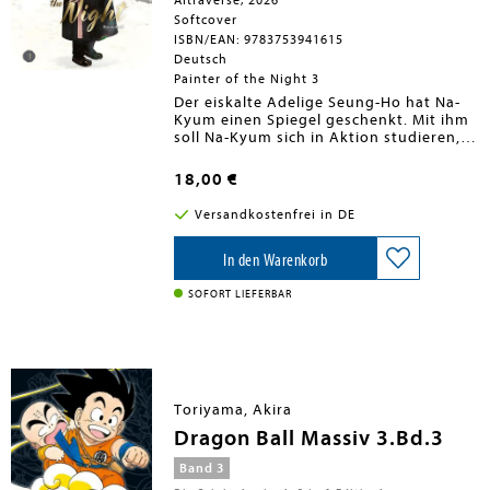
Altraverse, 2026
Softcover
ISBN/EAN: 9783753941615
Deutsch
Painter of the Night 3
Der eiskalte Adelige Seung-Ho hat Na-
Kyum einen Spiegel geschenkt. Mit ihm
soll Na-Kyum sich in Aktion studieren,
um die Details seiner Erotikmalerei zu
schärfen. Der Haken: Dem jungen Maler
18,00 €
fällt es schwer, in Seung-Hos Armen die
Augen offenzuhalten. Wird es ihm
Versandkostenfrei in DE
trotzdem gelingen, seine Kunst zu
verfeinern und damit seinen
Auftraggeber vollständig zu
In den Warenkorb
befriedigen?
SOFORT LIEFERBAR
Toriyama, Akira
Dragon Ball Massiv 3.Bd.3
Band 3