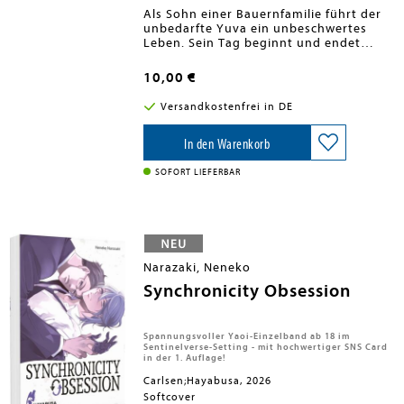
Als Sohn einer Bauernfamilie führt der
unbedarfte Yuva ein unbeschwertes
Leben. Sein Tag beginnt und endet
unter freiem Himmel. Doch als die
Prinzessin des Reiches in den
10,00 €
gefürchteten Drachenturm verschleppt
wird, der einst vom Himmel fiel, findet
Versandkostenfrei in DE
sein idyllischer Alltag ein jähes Ende:
Yuva wird von den königlichen Rittern
eingezogen, die jenen Turm erstürmen
In den Warenkorb
wollen. Doch der Aufstieg ist ein wahrer
Höllenritt - denn die mutigen Kämpfer
SOFORT LIEFERBAR
erwarten einhundert Stockwerke, jedes
bevölkert von grausamen Kreaturen,
die nur auf den nächsten Eindringling
lauern ...
Narazaki, Neneko
Synchronicity Obsession
Spannungsvoller Yaoi-Einzelband ab 18 im
Sentinelverse-Setting - mit hochwertiger SNS Card
in der 1. Auflage!
Carlsen;Hayabusa, 2026
Softcover