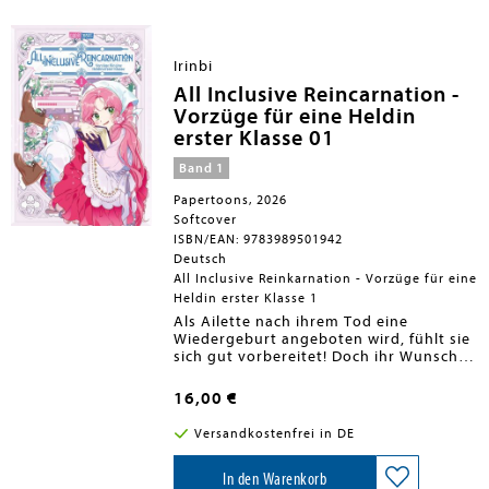
Irinbi
All Inclusive Reincarnation -
Vorzüge für eine Heldin
erster Klasse 01
Band 1
Papertoons, 2026
Softcover
ISBN/EAN: 9783989501942
Deutsch
All Inclusive Reinkarnation - Vorzüge für eine
Heldin erster Klasse 1
Als Ailette nach ihrem Tod eine
Wiedergeburt angeboten wird, fühlt sie
sich gut vorbereitet! Doch ihr Wunsch,
als wohlbehütetes Kind in einem
Fantasy-Roman wiedergeboren zu
16,00 €
werden, wird ihr nicht erfüllt.
Stattdessen landet sie in einer
Versandkostenfrei in DE
Geschichte, deren Welt in einer
Zeitschleife gefangen ist und kurz vor
dem Untergang steht.Was für ein
In den Warenkorb