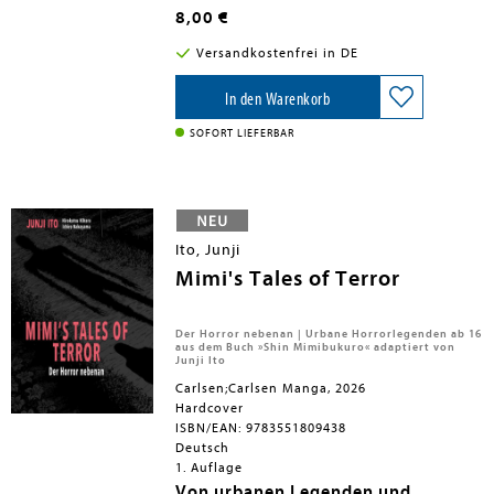
großen Auftritt. Zudem verabreden sich
8,00 €
Ran, Sonoko, Sera und Conan in einem
Hotel zum High Tea. Dort sorgt
Versandkostenfrei in DE
allerdings ein Foto für großes Chaos -
und einen Mord! Derweil stößt Chihaya
beim Besuch einer heißen Quelle auf
In den Warenkorb
einen Fall, der sie an alte Freunde
zurückdenken lässt...
SOFORT LIEFERBAR
Ito, Junji
Mimi's Tales of Terror
Der Horror nebenan | Urbane Horrorlegenden ab 16
aus dem Buch »Shin Mimibukuro« adaptiert von
Junji Ito
Carlsen;Carlsen Manga, 2026
Hardcover
ISBN/EAN: 9783551809438
Deutsch
1. Auflage
Von urbanen Legenden und