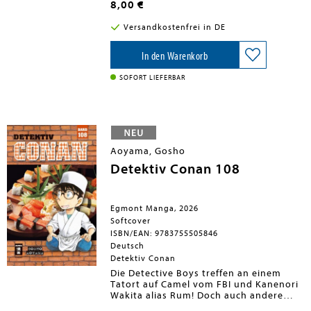
heimtückischen Machenschaften
8,00 €
stecken. Misstrauen durchzieht die
Fraktionen. Schaffen sie es, Freund von
Versandkostenfrei in DE
Feind zu unterscheiden?
In den Warenkorb
SOFORT LIEFERBAR
Aoyama, Gosho
Detektiv Conan 108
Egmont Manga, 2026
Softcover
ISBN/EAN: 9783755505846
Deutsch
Detektiv Conan
Die Detective Boys treffen an einem
Tatort auf Camel vom FBI und Kanenori
Wakita alias Rum! Doch auch andere
bekannte Gesichter warten auf ihren