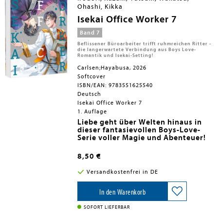
Ohashi, Kikka
Isekai Office Worker 7
Band 7
Beflissener Büroarbeiter trifft ruhmreichen Ritter -
die langerwartete Verbindung aus Boys Love-
Romantik und Isekai-Setting!
Carlsen;Hayabusa, 2026
Softcover
ISBN/EAN: 9783551625540
Deutsch
Isekai Office Worker 7
1. Auflage
Liebe geht über Welten hinaus in
dieser fantasievollen Boys-Love-
Serie voller Magie und Abenteuer
!
Seiichiro Kondo führt ein
gewöhnliches Leben als Buchhalter
8,50 €
- bis er plötzlich in eine fremde Welt
voller Magie teleportiert wird. Doch
Die Manga-Vorlage zur Anime-
Versandkostenfrei in DE
anstatt dort Abenteuer zu erleben,
Serie auf Crunchyroll
tut er das, was er am besten kann:
Spice-Level: 1 von 5 Chilis. Erotik
Zahlen prüfen. Bei der Inspektion
spielt in diesem Boys-Love-Titel
In den Warenkorb
Die heißersehnte Verbindung aus
einer Kirche stößt er auf einen
eine kleinere Rolle. Ideal für
gefühlvollem Boys Love im Isekai-
Skandal: Während die Gläubigen
Einsteiger*innen.
SOFORT LIEFERBAR
Setting!
beten, wird ihnen ihre magische
Die Serie gilt als noch nicht