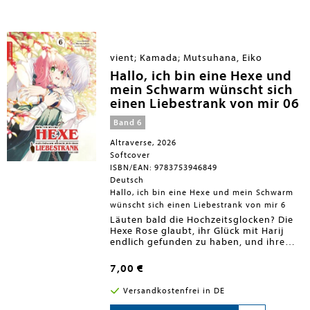
Energie gestohlen!
abgeschlossen - weitere Bände
Mit seinem scharfen Verstand und
sind in Planung
buchhalterischer Präzision macht
Empfohlen für Leser*innen ab 14
sich Seiichiro daran, die Wahrheit
Jahren
ans Licht zu bringen - immer unter
vient; Kamada; Mutsuhana, Eiko
den wachsamen Blicken von
Kommandant Alesh.
Hallo, ich bin eine Hexe und
mein Schwarm wünscht sich
einen Liebestrank von mir 06
Band 6
Altraverse, 2026
Softcover
ISBN/EAN: 9783753946849
Deutsch
Hallo, ich bin eine Hexe und mein Schwarm
wünscht sich einen Liebestrank von mir 6
Läuten bald die Hochzeitsglocken? Die
Hexe Rose glaubt, ihr Glück mit Harij
endlich gefunden zu haben, und ihre
gemeinsame Zukunft scheint zum
Greifen nah. Doch als ein alter Freund
7,00 €
des Ritters auftaucht, gerät plötzlich
alles ins Wanken ...
Versandkostenfrei in DE