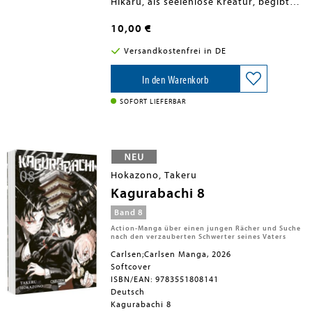
Hikaru, als seelenlose Kreatur, begibt
sich dafür in eines hinein, doch droht
auch er sich dort selbst sich selbst zu
10,00 €
verlieren. Nur sein Band zu Yoshiki kann
ihm den Weg zurück weisen. Derweil
Versandkostenfrei in DE
sind neue Mitarbeiter der »Firma«
angekommen, die ganz eigene Ideen
haben, für was man Hikaru benutzen
In den Warenkorb
könnte.
SOFORT LIEFERBAR
Hokazono, Takeru
Kagurabachi 8
Band 8
Action-Manga über einen jungen Rächer und Suche
nach den verzauberten Schwerter seines Vaters
Carlsen;Carlsen Manga, 2026
Softcover
ISBN/EAN: 9783551808141
Deutsch
Kagurabachi 8