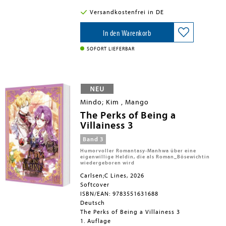
die eine Rückkehr wecken würde,
möchte sie sich lieber nicht stellen ...
Versandkostenfrei in DE
In den Warenkorb
SOFORT LIEFERBAR
Mindo; Kim , Mango
The Perks of Being a
Villainess 3
Band 3
Humorvoller Romantasy-Manhwa über eine
eigenwillige Heldin, die als Roman_Bösewichtin
wiedergeboren wird
Carlsen;C Lines, 2026
Softcover
ISBN/EAN: 9783551631688
Deutsch
The Perks of Being a Villainess 3
1. Auflage