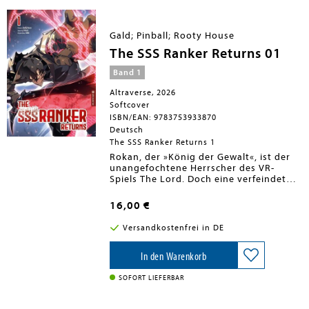
Prüfung zur Beförderung.
Empfohlen für Leser*innen ab 14
Jahren
Gald; Pinball; Rooty House
The SSS Ranker Returns 01
Band 1
Altraverse, 2026
Softcover
ISBN/EAN: 9783753933870
Deutsch
The SSS Ranker Returns 1
Rokan, der »König der Gewalt«, ist der
unangefochtene Herrscher des VR-
Spiels The Lord. Doch eine verfeindete
Gilde nimmt ihm alles: seine Level, seine
Items und schließlich sogar seinen Titel.
16,00 €
Als er glaubt, seine Zeit als stärkster
Spieler sei endgültig vorbei, erwacht er
Versandkostenfrei in DE
plötzlich drei Jahre in der
Vergangenheit, kurz vor dem Launch
von The Lord. Voller Rachegelüste
In den Warenkorb
macht sich Rokan daran, von Neuem zu
beginnen und sich die Herrschaft ein
SOFORT LIEFERBAR
weiteres Mal zu sichern!