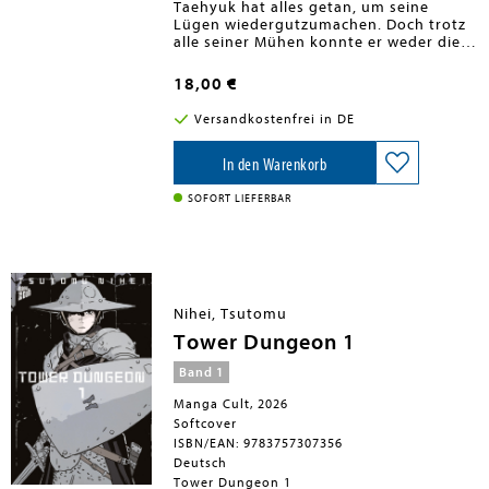
Taehyuk hat alles getan, um seine
Lügen wiedergutzumachen. Doch trotz
alle seiner Mühen konnte er weder die
wahre Reinkarnation von Hyo-uns
Partner ausfindig machen, noch die
18,00 €
Krankheit des Drachen heilen. Als der
Verdacht aufkommt, Taehyuks
Versandkostenfrei in DE
Gegenwart könnte Grund für den
schlechten Zustand des Drachen sein,
beschließt er, in ein fernes Land zu
In den Warenkorb
reisen. Er ahnt nicht, dass seine
Entscheidung dramatische Folgen
SOFORT LIEFERBAR
haben wird ...
Nihei, Tsutomu
Tower Dungeon 1
Band 1
Manga Cult, 2026
Softcover
ISBN/EAN: 9783757307356
Deutsch
Tower Dungeon 1