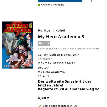
Schlamassel. Zum Glück hatte Ailette
vor ihrer Wiedergeburt einem ganz
SOFORT LIEFERBAR
besonderen All-Inclusive-Paket
zugestimmt, welches ihr in ihrem neuen
Leben erhebliche Vorteile bringt. Mit
ihren neuen Fähigkeiten und einer
Portion Optimismus bewaffnet
beschließt sie, die Welt zu retten ...
Horikoshi, Kohei
My Hero Academia 3
Band 3
Abenteuer und Action in der Superheldenschule!
Carlsen;Carlsen Manga, 2017
Softcover
ISBN/EAN: 9783551794642
Deutsch
My Hero Academia 3
13. Aufl.
Der weltweite Smash-Hit der
letzten Jahre!
Begleite Izuku auf seinem weg vom
stinknormalen Schüler zum
größten Superhelden aller Zeiten!!
6,99 €
Kein Plan, was diese Liga der Bösen
Versandkostenfrei in DE