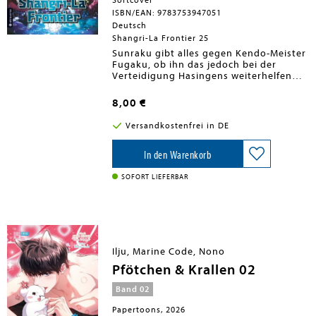
Softcover
ISBN/EAN: 9783753947051
Deutsch
Shangri-La Frontier 25
Sunraku gibt alles gegen Kendo-Meister
Fugaku, ob ihn das jedoch bei der
Verteidigung Hasingens weiterhelfen
wird, bleibt abzuwarten.
Währenddessen ist Rei verzweifelt auf
8,00 €
der Suche nach einem Weg nach
Hasingen, wünscht sie sich doch nichts
Versandkostenfrei in DE
sehnlicher, als dort noch mehr Zeit mit
Sunraku verbringen zu können.
In den Warenkorb
SOFORT LIEFERBAR
Ilju, Marine Code, Nono
Pfötchen & Krallen 02
Band 02
Papertoons, 2026