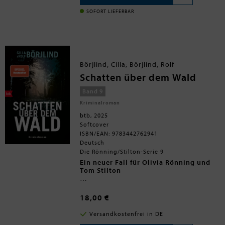
langjährige Partner des Dorfpfarrers
ermordet wird, kann May ihr
SOFORT LIEFERBAR
»besonderes Interesse« nicht länger
zügeln. Gemeinsam mit ihrem Uni-
Freund Fletcher, dem kleinwüchsigen
Gigolo Sebastian und ihrer
geriatrischen Mutter nimmt sie die
Ermittlungen auf und fördert schon
Börjlind, Cilla; Börjlind, Rolf
bald die dunkelsten Dorfgeheimnisse
zutage ...
Schatten über dem Wald
Band 9
Kriminalroman
btb, 2025
Softcover
ISBN/EAN: 9783442762941
Deutsch
Die Rönning/Stilton-Serie 9
Ein neuer Fall für Olivia Rönning und
Tom Stilton
In einem großen Ameisenhaufen in den
schwedischen Wäldern wird eine Leiche
18,00 €
entdeckt. Olivia Rönning soll die hiesige
Polizei bei den Mordermittlungen
Versandkostenfrei in DE
unterstützen. Der Tatort liegt nicht weit