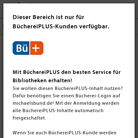
Tog
❤ Jetzt spenden
nav
Dieser Bereich ist nur für
BüchereiPLUS-Kunden verfügbar.
Krimis & Thriller
Entdecken Sie die packensten Krimis & Thriller der
monatlichen Neuheiten! Ob raffinierte Ermittlungen,
Mit BüchereiPLUS den besten Service für
düstere Geheimnisse oder nervenaufreibende
Bibliotheken erhalten!
Wendungen – hier finden Sie alles für fesselnde
Sie wollen diesen BüchereiPLUS-Inhalt nutzen?
Lesestunden.
Dafür benötigen Sie einen Bücherei-Login auf
michaelsbund.de! Mit der Anmeldung werden
alle BüchereiPLUS-Inhalte automatisch
Filtern
SORTIEREN
freigeschaltet.
46 Artikel
Wenn Sie auch BüchereiPLUS-Kunde werden