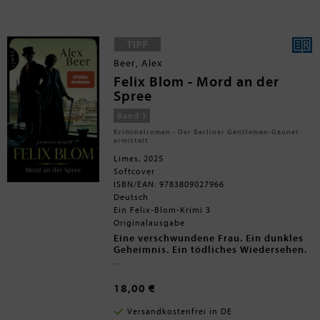
auch die Luft brennt, forcieren der
Kriminalreporter Egon Erwin Kisch
und seine Kollegin Lenka Weißbach
ihre Ermittlungen. Welches Spiel
treibt der rätselhafte Redl? Und was,
wenn auch noch die Erde Feuer
Beer, Alex
fängt?
Felix Blom - Mord an der
Spree
Band 3
Kriminalroman - Der Berliner Gentleman-Gauner
ermittelt
Limes, 2025
Softcover
ISBN/EAN: 9783809027966
Deutsch
Ein Felix-Blom-Krimi 3
Originalausgabe
Eine verschwundene Frau. Ein dunkles
Geheimnis. Ein tödliches Wiedersehen.
Berlin, 1879. Als Privatdetektiv Felix
Blom und seine Partnerin Mathilde Voss
18,00 €
im Zuge eines Auftrags den Mord an
einer ehemaligen Prostituierten
Versandkostenfrei in DE
untersuchen, werden sie von der