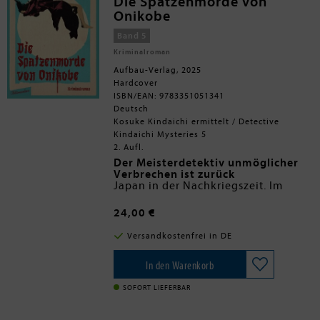
Die Spatzenmorde von
Onikobe
Band 5
Kriminalroman
Aufbau-Verlag, 2025
Hardcover
ISBN/EAN: 9783351051341
Deutsch
Kosuke Kindaichi ermittelt / Detective
Kindaichi Mysteries 5
2. Aufl.
Der Meisterdetektiv unmöglicher
Verbrechen ist zurück
Japan in der Nachkriegszeit. Im
abgelegenen Bergdorf Onikobe
sorgen mysteriöse Todesfälle für
24,00 €
Entsetzen: Die Opfer werden in
grotesken Posen aufgefunden, als
Versandkostenfrei in DE
wären sie Teil eines makabren
Spiels. Was hat es mit dem alten
Kinderlied auf sich, zu dem die Spur
In den Warenkorb
Kosuke Kindaichi führt? Um dieses
teuflische Rätsel zu lösen, muss der
SOFORT LIEFERBAR
ebenso schrullige wie liebenswerte
japanische Detektiv tief in die