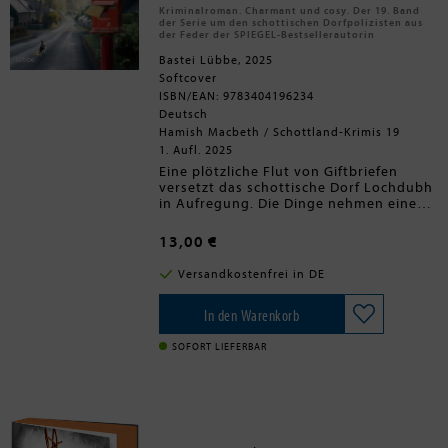
»Drachenlord« denken lassen. Nach
Kriminalroman. Charmant und cosy. Der 19. Band
einigen
merkwürdigen Unfällen
ist
der Serie um den schottischen Dorfpolizisten aus
schnell vom »Fluch des
der Feder der SPIEGEL-Bestsellerautorin
Globenbauers« die Rede. Als dann
Bastei Lübbe, 2025
noch ein Toter auftaucht, stecken
Softcover
Großmutter und Enkelin tiefer in
einem
ISBN/EAN: 9783404196234
True Crime
, als ihnen lieb ist
Deutsch
Hamish Macbeth / Schottland-Krimis 19
1. Aufl. 2025
Eine plötzliche Flut von Giftbriefen
versetzt das schottische Dorf Lochdubh
in Aufregung. Die Dinge nehmen eine
tödliche Wendung, als die örtliche
Postbotin erhängt in ihrem Zimmer
13,00 €
aufgefunden wird - mit einer bösartigen
Notiz unter ihren baumelnden Füßen.
Versandkostenfrei in DE
Dorfpolizist Hamish Macbeth geht von
Mord aus, im Unterschied zu seinen
Vorgesetzten, die den Vorfall als Freitod
In den Warenkorb
zu den Akten legen wollen. Auf der
zunehmend brisanten Jagd nach einem
SOFORT LIEFERBAR
skrupellosen Täter muss Hamish sich
auch noch eines Hinterhalts von
Lokalreporterin Elspeth Grant
erwehren, die es auf eine
Sensationsstory - und auf Hamish -
abgesehen hat ...