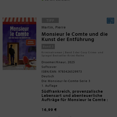
Bewohner von Edendale keinen
Zweifel. Beim Versuch, den
grausigen Fund bei der Polizei zu
melden, stellt der forensische
Anthropologe fest, dass der Sturm
das Dorf von der Außenwelt
abgeschnitten hat ...
Martin, Pierre
Monsieur le Comte und die
Kunst der Entführung
Band 3
Kriminalroman | Band 3 der Cosy Crime- und
Spiegel Bestseller-Krimi-Reihe
Droemer/Knaur, 2025
Softcover
ISBN/EAN: 9783426529973
Deutsch
Die Monsieur-le-Comte-Serie 3
1. Auflage
Südfrankreich, provenzalische
Lebensart und abenteuerliche
Aufträge für Monsieur le Comte :
der 3. Urlaubskrimi um den
Auftragsmörder, der sich weigert,
16,99 €
seine Opfer umzubringen
»Monsieur le Comte und die Kunst