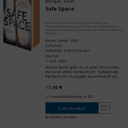
Bestgen, Sarah
Safe Space
Der sicherste Ort. Eine tödliche Falle. Der
atemberaubende neue Thriller der aufregenden
jungen Stimme des psychologischen Nervenkitzels.
Thriller
Bastei Lübbe, 2025
Softcover
ISBN/EAN: 9783757701567
Deutsch
1. Aufl. 2025
Dieses Buch gibt es in zwei Versionen:
mit und ohne Farbschnitt. Sobald die
Farbschnitt-Ausgabe ausverkauft ist,
liefern wir die Ausgabe ohne
Farbschnitt aus.Dein Geheimnis ist
17,00 €
entsetzlich.Dein Plan ist raffiniert.Doch:
Dein Gegner hat dich längst im Visier
Versandkostenfrei in DE
...Sadisten, Psychopathen, Serienmörder
- die forensische Psychologin Anna
Salomon weiß um die dunklen
In den Warenkorb
Abgründe der menschlichen Natur. Sie
gilt als Ausnahmetalent in der
SOFORT LIEFERBAR
Behandlung von Straftätern und ist
bekannt dafür, die