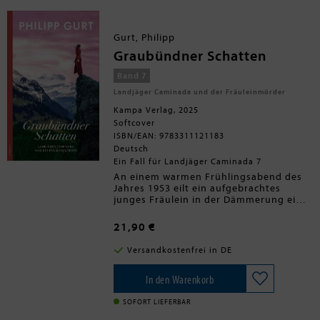
Bundeskriminalamts nach einer in
Italien verschwundenen Österreicherin
sucht. Schon bald erkennen sie, dass die
Gurt, Philipp
Ereignisse zusammenhängen - auf eine
derart perfide und blutige Art und
Graubündner Schatten
Weise, dass Elena und Peter dem Fall
auch gemeinsam kaum gewachsen
Band 7
scheinen ...
Landjäger Caminada und der Fräuleinmörder
Kampa Verlag, 2025
Softcover
ISBN/EAN: 9783311121183
Deutsch
Ein Fall für Landjäger Caminada 7
An einem warmen Frühlingsabend des
Jahres 1953 eilt ein aufgebrachtes
junges Fräulein in der Dämmerung eine
menschenleere Landstraße entlang in
Richtung Chur. Zwei Tage später finden
21,90 €
die Landjäger ihre Leiche im Wald. Sie
wurde zweifelsfrei erwürgt, um ihren
Versandkostenfrei in DE
Hals trägt sie eine rote Schleife. Nur
wenige Tage später verschwindet eine
junge Näherin aus einem Töchterheim
In den Warenkorb
und wird ebenfalls ermordet
aufgefunden - auch sie trägt das
SOFORT LIEFERBAR
düstere Markenzeichen um den Hals.