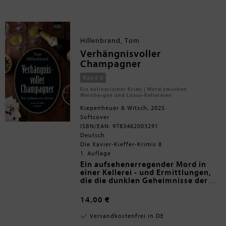
Die Nachricht verbreitet sich schnell,
und die Gegend ist in heller Aufregung,
während Landjäger Caminada und sein
bester Freund, Erkennungsfunktionär
Leutnant Marugg, die Spur aufnehmen.
Hillenbrand, Tom
Als nur wenig später ein Mord vor einer
abgelegenen Alphütte die beiden auf
Verhängnisvoller
eine völlig neue Fährte führt, stehen
Champagner
alle bisherigen Vermutungen plötzlich
auf dem Prüfstand.
Band 8
Ein kulinarischer Krimi | Mord zwischen
Weinbergen und Luxus-Kellereien
Kiepenheuer & Witsch, 2025
Softcover
ISBN/EAN: 9783462003291
Deutsch
Die Xavier-Kieffer-Krimis 8
1. Auflage
Ein aufsehenerregender Mord in
einer Kellerei - und Ermittlungen,
die die dunklen Geheimnisse der
Champagnerindustrie enthüllen.
Seine Lehre hat der Luxemburger
Koch Xavier Kieffer einst in der
14,00 €
Champagne absolviert. Als er dort
einen alten Freund besucht, der
In
Verhängnisvoller Champagner
Versandkostenfrei in DE
inzwischen ein Champagnerhaus
beginnt Kieffer zu ermitteln und