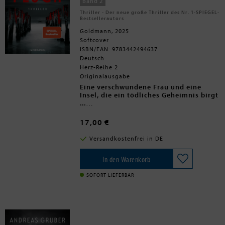
Band 2
Thriller - Der neue große Thriller des Nr. 1-SPIEGEL-
Bestsellerautors
Goldmann, 2025
Softcover
ISBN/EAN: 9783442494637
Deutsch
Herz-Reihe 2
Originalausgabe
Eine verschwundene Frau und eine
Insel, die ein tödliches Geheimnis birgt
...
Die Wiener Privatdetektivin Elena Gerink
17,00 €
ist auf der Suche nach einem zu Unrecht
freigesprochenen Mörder, der sich vor
Versandkostenfrei in DE
fünfzehn Jahren ins Ausland abgesetzt
hat. Nach schwierigen Recherchen führt
sie der Fall schließlich nach
In den Warenkorb
Griechenland. Dorthin sind auch Elenas
Mann Peter und sein Kollege Dino
SOFORT LIEFERBAR
Scatozza unterwegs - beides
Entführungsspezialisten des
österreichischen BKA. Unter Zeitdruck
versuchen sie eine vermisste junge
Urlauberin zu finden, die zuletzt auf
einer Party der Athener High-Society