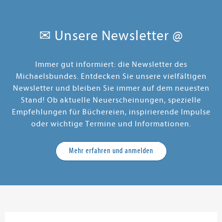
erwarten...?!
Unvergleichliche Spannung mit
Gänsehaut-Faktor für Jungs,
✉ Unsere Newsletter @
Mädchen und alle Geschlechter!
Weitere Infos:
- empfohlen ab 15 Jahren
- mit 20 Bänden abgeschlossen
Immer gut informiert: die Newsletter des
- Anime-Stream bei Wakanim und
Michaelsbundes. Entdecken Sie unsere vielfältigen
Animax Plus
- Anime-DVD/Blu-ray von
Newsletter und bleiben Sie immer auf dem neuesten
Peppermint Anime
Stand! Ob aktuelle Neuerscheinungen, spezielle
- Kinofilm ab Dezember 2020 in
Japan
Empfehlungen für Büchereien, inspirierende Impulse
- Live-Action-Serie von Amazon
oder wichtige Termine und Informationen.
geplant
Mehr erfahren und anmelden