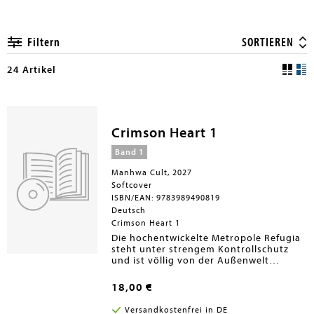
Filtern
SORTIEREN
24 Artikel
Crimson Heart 1
Band 1
Manhwa Cult, 2027
Softcover
ISBN/EAN: 9783989490819
Deutsch
Crimson Heart 1
Die hochentwickelte Metropole Refugia
steht unter strengem Kontrollschutz
und ist völlig von der Außenwelt
abgeschottet. Dennoch haben Joan und
Yojae die Gesetze ihrer Heimatstadt nie
18,00 €
infrage gestellt. Als sie aber in der
Bibliothek auf eine scharlachrote
Versandkostenfrei in DE