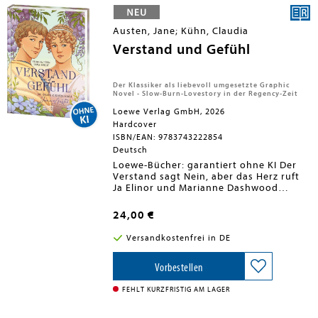
Geheimnis. Bis zu dem Tag, an dem auf
mysteriöse Weise jeder Brief seinen
Empfänger erreicht und Lara Jeans
Austen, Jane; Kühn, Claudia
Liebesleben völlig außer Kontrolle gerät
... Nach dem erfolgreichen Netflix-Film
Verstand und Gefühl
jetzt auch die Graphic Novel - gefühlvoll
und zeitgemäß illustriert.
Der Klassiker als liebevoll umgesetzte Graphic
Novel - Slow-Burn-Lovestory in der Regency-Zeit
Loewe Verlag GmbH, 2026
Hardcover
ISBN/EAN: 9783743222854
Deutsch
Loewe-Bücher: garantiert ohne KI Der
Verstand sagt Nein, aber das Herz ruft
Ja Elinor und Marianne Dashwood
könnten unterschiedlicher nicht sein:
Die eine vernünftig und beherrscht, die
24,00 €
andere impulsiv und voller Gefühl.
Marianne ist unsterblich in den
Versandkostenfrei in DE
attraktiven Mister Willoughby verliebt.
Doch der verlobt sich mit einer reichen
Erbin. Und Elinor muss erfahren, dass
Vorbestellen
ihr schüchterner Verehrer Edward
Ferrars schon lange einer anderen die
FEHLT KURZFRISTIG AM LAGER
Ehe versprochen hat. Was nun, Elinor
und Marianne? Welcher Weg führt euch