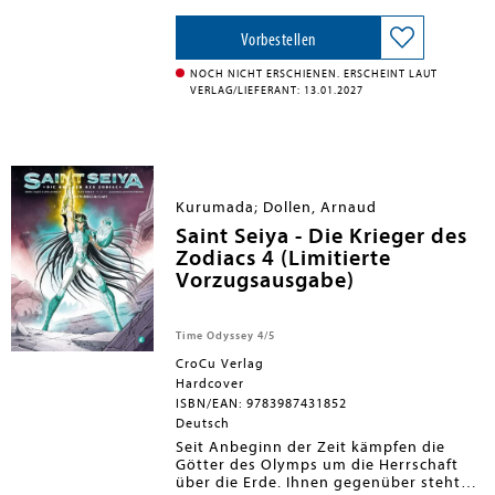
Halskette sowie ein uraltes Buch mit
einer geheimnisvollen Botschaft stoßen,
ist ihre Neugier geweckt. Gemeinsam
Vorbestellen
mit ihren Freundinnen Sena und Dabi
wagen sie sich zur verbotenen
NOCH NICHT ERSCHIENEN. ERSCHEINT LAUT
Stadtgrenze. Doch was als aufregendes
VERLAG/LIEFERANT: 13.01.2027
Abenteuer beginnt, verwandelt sich
schnell in einen Albtraum: Blaue
Glühwürmchen haben ihren Weg in die
Stadt gefunden - und verwandeln die
Bewohner in schreckliche Monster ... Mit
Mini-Poster in der Erstauflage!
Kurumada; Dollen, Arnaud
Saint Seiya - Die Krieger des
Zodiacs 4 (Limitierte
Vorzugsausgabe)
Time Odyssey 4/5
CroCu Verlag
Hardcover
ISBN/EAN: 9783987431852
Deutsch
Seit Anbeginn der Zeit kämpfen die
Götter des Olymps um die Herrschaft
über die Erde. Ihnen gegenüber steht