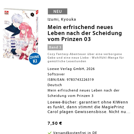
Izumi, Kyouka
Mein erfrischend neues
Leben nach der Scheidung
vom Prinzen 03
Band 3
Cozy Fantasy-Abenteuer über eine verborgene
Gabe und eine neue Liebe - Wohlfühl-Manga für
gemütliche Lesestunden
Loewe Verlag GmbH, 2026
Softcover
ISBN/EAN: 9783743226319
Deutsch
Mein erfrischend neues Leben nach der
Scheidung vom Prinzen 3
Loewe-Bücher: garantiert ohne KIWenn
es funkt, dann stimmt die MagiePrinz
Carol plagen Gewissensbisse. Nicht nur,
dass sein Königreich von einer Krise in
die andere rutscht, er erkennt auch, wie
7,50 €
schlecht er Vera behandelt hat. Viel zu
spät - oder doch nicht? Er fasst einen
Versandkostenfrei in DE