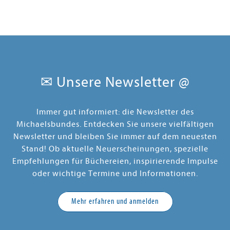
erwachende Vogel Kest Ke Belenus
aufwendig illustriert und bereits
2027
droht, alle Lichter von Irpa
ein Bestseller in vielen Ländern
Bereits erschienen:
.
auszulöschen. Auf der verzweifelten
Band 2 einer neuen Lieblingsreihe -
Band 1: "Lightfall - Das verlorene
Suche nach einer Lösung folgen die
für alle, die Abenteuer, Freundschaft
Licht"
beiden
und
fantastische Comic-Welten
dem Ruf des Wassergeists
Lorgon
lieben
!
, dessen uralte Magie
die
letzte Hoffnung
sein könnte. Doch
je tiefer Bea und Cad eintauchen,
desto klarer wird:
Manche
✉ Unsere Newsletter @
Antworten stellen alles infrage
.
Immer gut informiert: die Newsletter des
Michaelsbundes. Entdecken Sie unsere vielfältigen
Newsletter und bleiben Sie immer auf dem neuesten
Stand! Ob aktuelle Neuerscheinungen, spezielle
Empfehlungen für Büchereien, inspirierende Impulse
oder wichtige Termine und Informationen.
Mehr erfahren und anmelden