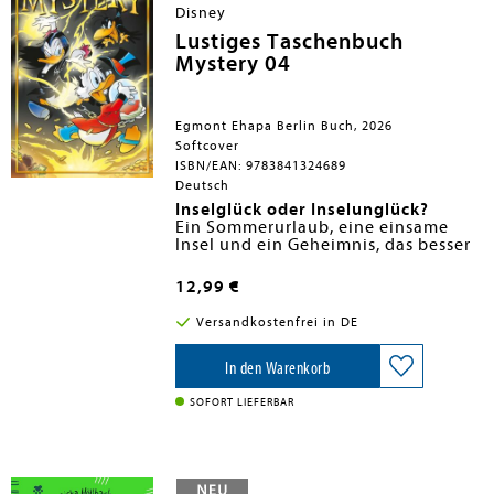
Disney
Lustiges Taschenbuch
Mystery 04
Egmont Ehapa Berlin Buch, 2026
Softcover
ISBN/EAN: 9783841324689
Deutsch
Inselglück oder Inselunglück?
Ein Sommerurlaub, eine einsame
Insel und ein Geheimnis, das besser
verborgen geblieben wäre: Nach
einem heftigen Sturm stranden
Spannende Geheimnisse aus
12,99 €
Micky und Minnie auf einem
Entenhausen warten im LTB
scheinbar paradiesischen Eiland.
Mystery 4!
Versandkostenfrei in DE
Doch hinter der idyllischen Fassade
häufen sich rätselhafte Vorfälle.
Schnell wird klar: Hier stimmt etwas
In den Warenkorb
nicht - und manche Mitreisende
wissen offenbar mehr, als sie
SOFORT LIEFERBAR
verraten.