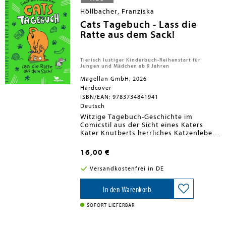
Höllbacher, Franziska
Cats Tagebuch - Lass die
Ratte aus dem Sack!
Tierisch lustiger Kinderbuch-Reihenstart für
Jungen und Mädchen ab 9 Jahren
Magellan GmbH, 2026
Hardcover
ISBN/EAN: 9783734841941
Deutsch
Witzige Tagebuch-Geschichte im
Comicstil aus der Sicht eines Katers
Kater Knutberts herrliches Katzenleben
wird mächtig gestört, als eines Tages
von einem Biest berichtet wird, das die
16,00 €
Nachbarschaft in Angst und Schrecken
versetzt. Als Knutbert verdächtigt wird,
Versandkostenfrei in DE
bleibt ihm keine andere Wahl: Er wird
die Bestie finden, seinen guten Ruf
wiederherstellen und als Superheld
In den Warenkorb
zurückkehren!Gelistet bei Antolin. Band
2 erscheint im Frühjahr 2027.
SOFORT LIEFERBAR