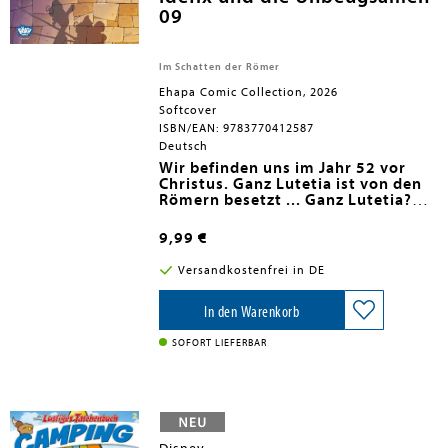
09
Im Schatten der Römer
Ehapa Comic Collection, 2026
Softcover
ISBN/EAN: 9783770412587
Deutsch
Wir befinden uns im Jahr 52 vor
Christus. Ganz Lutetia ist von den
Römern besetzt ... Ganz Lutetia?
Nein!
Eine Bande unbezwingbarer
Tiere, angeführt von Idefix, leistet
9,99 €
noch immer Widerstand gegen die
Eindringlinge.
Versandkostenfrei in DE
In der ganzen Stadt tauchen
Wandbilder auf, die sich über
In den Warenkorb
General Labienus lustig machen.
Wutentbrannt setzt der alles daran,
SOFORT LIEFERBAR
den Schuldigen zu finden und
erwischt den jungen Grautvornix auf
frischer Tat. Als Strafe für sein
Vergehen soll er nun ein
Wandgemälde zum Ruhme der
römischen Legion malen. Klar, dass