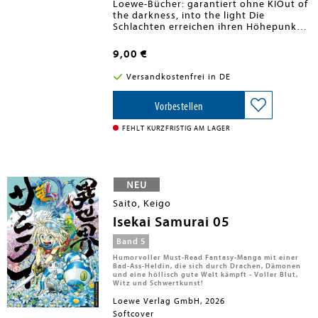
Loewe-Bücher: garantiert ohne KIOut of
the darkness, into the light Die
Schlachten erreichen ihren Höhepunkt!
Kai entfesselt seine dunkle Macht im
Duell gegen den Royal Paladin Jan.
9,00 €
Milias Gruppe durchbricht die
Verteidigung der "Eisernen Wand", um
Versandkostenfrei in DE
an die indizierten Bücher zu gelangen.
Und auch der Royal Paladin Isaac muss
gleißende Geschütze auffahren, den
Vorbestellen
König zu beschützen. Wer wird am Ende
siegreich hervorgehen? Als der Staub
FEHLT KURZFRISTIG AM LAGER
sich legt, kommt ein neues Geheimnis
zutage: Kai und Sophie verbindet etwas
Schreckliches ... Entdecke Dark Paladin,
den Must-Read Manga für Fans epischer
Fantasy und actionreicher Abenteuer.
Tauche ein in die Welt eines jungen
Saito, Keigo
Helden, der sich gegen sein Schicksal als
Meister der Dunklen Künste stellt, um
Isekai Samurai 05
ein Paladin zu werden. Zusammen mit
treuen Freunden und seiner mutigen
Band 5
Schwester stellt er sich jeder
Humorvoller Must-Read Fantasy-Manga mit einer
Herausforderung. Eine packende
Bad-Ass-Heldin, die sich durch Drachen, Dämonen
Geschichte mit Magie, Freundschaft und
und eine höllisch gute Welt kämpft - Voller Blut,
Witz und Schwertkunst!
spannenden Kämpfen.
Loewe Verlag GmbH, 2026
Softcover