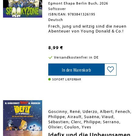
Egmont Ehapa Berlin Buch, 2026
Softcover
ISBN/EAN: 9783841326195
Deutsch
Frech, jung und witzig sind die neuen
Abenteuer von Young Donald & Co.!
8,99 €
Versandkostenfrei in DE
In den Warenkorb
SOFORT LIEFERBAR
Goscinny, René; Uderzo, Albert; Fenech,
Philippe; Airault, Suaëna; Viaud,
Sébastien; Clerc, Philippe; Serrano,
Olivier; Coulon, Yves
Idefix und die Unbeugsamen