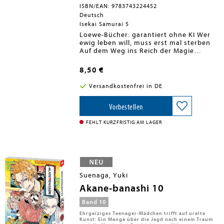
ISBN/EAN: 9783743224452
Deutsch
Isekai Samurai 5
Loewe-Bücher: garantiert ohne KI Wer
ewig leben will, muss erst mal sterben
Auf dem Weg ins Reich der Magie
machen Ginko, Lou und Miko Halt in der
pulsierenden Grenzstadt Tomarigi.
8,50 €
Immerhin will so eine Reise gut
vorbereitet sein und bisher hatte Ginko
Versandkostenfrei in DE
noch nicht mal Zeit für einen
Stadtbummel in dieser anderen Welt.
Doch während sie sich den Bauch mit
Vorbestellen
lokalen Spezialitäten vollschlägt, bahnt
sich bereits neuer Ärger an. Die Hexe
FEHLT KURZFRISTIG AM LAGER
Kirke hat weitere Handlanger des
Dämonenkönigs versammelt, um auf
Samurai-Jagd zu gehen ...
Actiongeladener Fantasy-Manga mit
starker Heldin, epischen Kämpfen &
Monster-Showdowns Isekai Samurai ist
Suenaga, Yuki
eine explosive Mischung aus Fantasy,
Samurai-Action und schwarzem Humor.
Akane-banashi 10
Die unbesiegbare Kriegerin Ginko wird
in eine Fantasy-Welt voller Monster
Band 10
geworfen, wo sie viele epische Kämpfe
Ehrgeiziges Teenager-Mädchen trifft auf uralte
und noch schrägere Begegnungen
Kunst: Ein Manga über die Jagd nach einem Traum