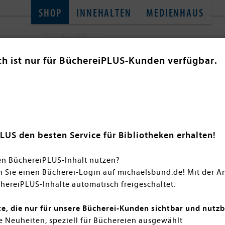
SHOP
INNEHALTEN
MEDIENHAUS
ch ist nur für BüchereiPLUS-Kunden verfügbar.
SACHBÜCHER
TONIES
THEMENWELT
GL
Bilderbücher
atlichen Neuheiten bieten eine vielfältige Auswahl an Bil
LUS den besten Service für Bibliotheken erhalten!
insamen Lesen einladen. Entdecken Sie liebevoll illustrie
aft, Familie, Natur und Alltag. Bestellen Sie jetzt bequem
en BüchereiPLUS-Inhalt nutzen?
e Vorlesemomente!
n Sie einen Bücherei-Login auf michaelsbund.de! Mit der 
hereiPLUS-Inhalte automatisch freigeschaltet.
te, die nur für unsere Bücherei-Kunden sichtbar und nutzb
 Neuheiten, speziell für Büchereien ausgewählt