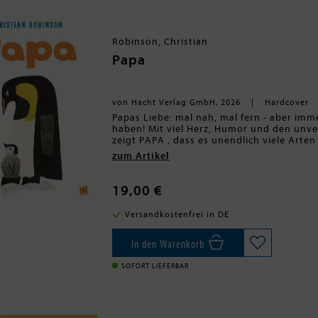
Robinson, Christian
Papa
von Hacht Verlag GmbH, 2026
Hardcover
Papas Liebe: mal nah, mal fern - aber immer da! Ein Buch für alle Papas - und für all
haben! Mit viel Herz, Humor und den unve
zeigt PAPA , dass es unendlich viele Arten gibt, Vater zu sein: stark oder zärtlich, still oder
ausgelassen, immer präsent oder manchma
zum Artikel
Liebe, Geduld - und auch ihre kleinen Feh
die besonderen Momente im Alltag: zum 
zum Vorlesen, Verschenken und Immer-wi
19,00 €
Versandkostenfrei in DE
In den Warenkorb
SOFORT LIEFERBAR