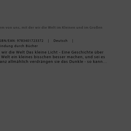
edem von uns, mit der wir die Welt im Kleinen und im Großen
ISBN/EAN: 9783401723372
Deutsch
Bindung durch Bücher
wir die Welt Das kleine Licht - Eine Geschichte über
e Welt ein kleines bisschen besser machen, und sei es
anz allmählich verdrängen sie das Dunkle - so kann
n bringen. Ein einfühlsames Bilderbuch für Eltern,
e becomes a part of them and you."
ch sie die Welt verändern können. In einer dunklen
 herum. Es fühlt sich machtlos gegenüber Einsamkeit,
s die Kraft seines inneren Lichts. Mit liebevollen
 Menschen wieder zusammen und entfacht so ein
t die Welt.