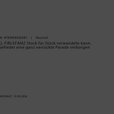
N: 9783959392587
Deutsch
L FIRLEFANZ Stück für Stück verwandeln kann,
 Gefieder eine ganz verrückte Parade verborgen
 und ulkiges Getier aus den Falten des Buches
andeln in den schönen Vogel Firlefanz.
prünglich genannt wurde, ist ein Schatz der
e.
phase von Christian Kämpf wird besonders
chedelic Cartoon Art ein Lächeln ins Gesicht
M. Hartmann ist dieser begehrte Liebhabertitel
ch!
EFERANT: 15.09.2026