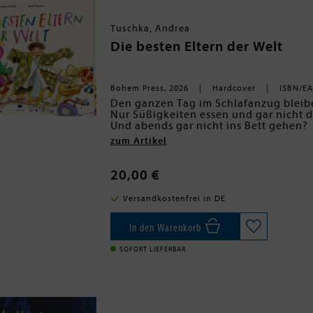
Tuschka, Andrea
Die besten Eltern der Welt
Bohem Press, 2026
Hardcover
ISBN/EA
Den ganzen Tag im Schlafanzug bleib
Nur Süßigkeiten essen und gar nicht 
Und abends gar nicht ins Bett gehen?
Wer wird denn sowas erlauben?
zum Artikel
Na, klar: Die besten Eltern der Welt!
So haben es sich jedenfalls die beide
Heute wollen sie die Bestimmer in der
Ein Spiel mit vertauschten Rollen, mi
20,00 €
klingt paradiesisch, nicht wahr?
vor allem mit ganz viel Lebensfreude
Zu den urkomischen Dialogen von Andr
Versandkostenfrei in DE
Leser begeistern konnte, hat die Schw
Eldorado im gemütlichen Zuhause illus
Eine Geschichte, die gleichermaßen E
In den Warenkorb
SOFORT LIEFERBAR