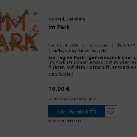
Monteil, Delphine
Im Park
Von Hacht, 2026
Hardcover
ISBN/EAN:
1. Auflage, Ungekürzte Ausgabe
Ein Tag im Park - gemeinsam kichern
Im Park ist immer etwas los! Kinder re
Piraten auf dem Holzschiff, entdecken
flechten Haare, bauen Sandburgen ode
zum Artikel
gestritten, getröstet, geholfen und g
Hause. Die farbenfrohen, detailreichen
Tages im Park und laden zum gemeins
19,00 €
bezauberndes Bilderbuch über Freunds
Kindern.
Versandkostenfrei in DE
In den Warenkorb
SOFORT LIEFERBAR