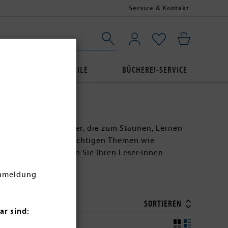
Service & Kontakt
AUBE
BUCHPROFILE
BÜCHEREI-SERVICE
derbüchern für Kinder, die zum Staunen, Lernen
rte Geschichten zu wichtigen Themen wie
 online und bescheren Sie Ihren Leser:innen
Anmeldung
SORTIEREN
ar sind: