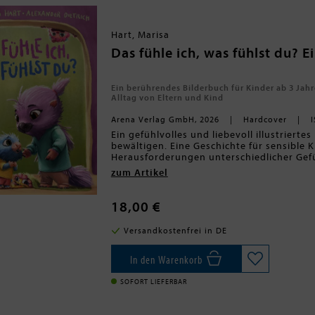
Hart, Marisa
Das fühle ich, was fühlst du? 
Ein berührendes Bilderbuch für Kinder ab 3 Jah
Alltag von Eltern und Kind
Arena Verlag GmbH, 2026
Hardcover
Ein gefühlvolles und liebevoll illustriertes Bilderbuch zum Vorlesen zum Thema Gefühle
bewältigen. Eine Geschichte für sensible Kinder und Eltern und alle, die mit den
Herausforderungen unterschiedlicher Gefühle im Alltag zu tun haben. Stachelschwein Stoffel
liebt seine Mama. Doch jede Woche beginnt
zum Artikel
anziehen und in den Kindergarten oder 
Da bleibt wenig Zeit, um zu kuscheln, zu 
Stoffel würde am liebsten den ganzen Tag
18,00 €
Doch die kleinen Monster Kratzilla, Spiel
das Zeitfresserchen, machen ihm den All
Versandkostenfrei in DE
würde verstehen, wie es sich anfühlt, wen
Zum Glück sieht Mama, wer da sein Unwese
Stoffel den kleinen Gefühlsstörenfrieden
In den Warenkorb
schenken können.
SOFORT LIEFERBAR