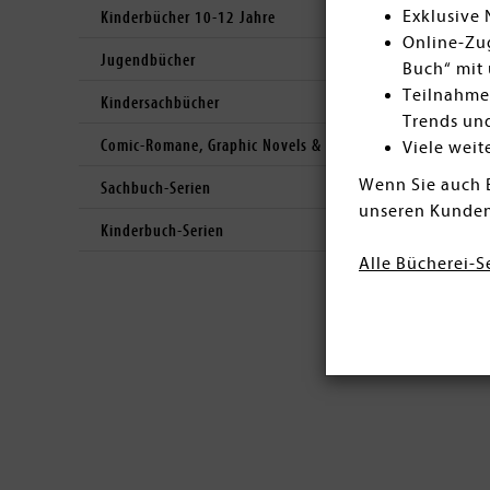
Exklusive
Kinderbücher 10-12 Jahre
Online-Zug
Jugendbücher
Buch“ mit 
Teilnahme
Kindersachbücher
Trends un
Comic-Romane, Graphic Novels & Manga
Viele weit
Wenn Sie auch 
Sachbuch-Serien
unseren Kunden
Kinderbuch-Serien
Alle Bücherei-S