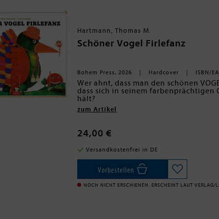
Hartmann, Thomas M.
Schöner Vogel Firlefanz
Bohem Press, 2026
Hardcover
ISBN/EA
Wer ahnt, dass man den schönen VOGE
dass sich in seinem farbenprächtigen
hält?
Klipp und Klapp lassen sich Harlekine
zum Artikel
hervorzaubern und wieder zurückverw
Das "Ziziezieh-Bilderbuch", wie es urs
absurden Kinderliteratur der 70er Jahr
24,00 €
Diese Perle aus der frühen Schaffens
Freunde der surrealen Pop Art und Psy
Versandkostenfrei in DE
zaubern.
Mit neuen Versen vom Lyriker Thomas 
als Neuauflage endlich wieder erhältli
Vorbestellen
NOCH NICHT ERSCHIENEN. ERSCHEINT LAUT VERLAG/LI