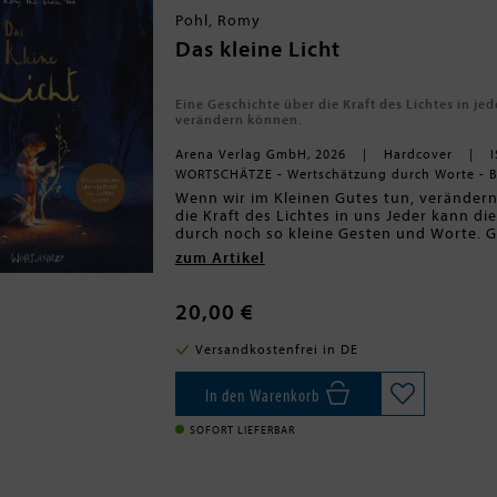
Pohl, Romy
Das kleine Licht
Eine Geschichte über die Kraft des Lichtes in j
verändern können.
Arena Verlag GmbH, 2026
Hardcover
WORTSCHÄTZE - Wertschätzung durch Worte - 
Wenn wir im Kleinen Gutes tun, verändern 
die Kraft des Lichtes in uns Jeder kann di
durch noch so kleine Gesten und Worte. G
das Gute wachsen und die Welt zum Strahle
"Every beautiful thing you say to someon
zum Artikel
die ihren Kindern zeigen möchten, dass au
BRYANT H. MCGILL
Zeit beobachtet ein Kind die Welt um sich
Missgunst und Streit. Doch dann entdeckt e
20,00 €
Worten und kleinen Gesten bringt es die
großes Leuchten.
Versandkostenfrei in DE
Die Dunkelheit weicht, und das Gute erhell
In den Warenkorb
SOFORT LIEFERBAR