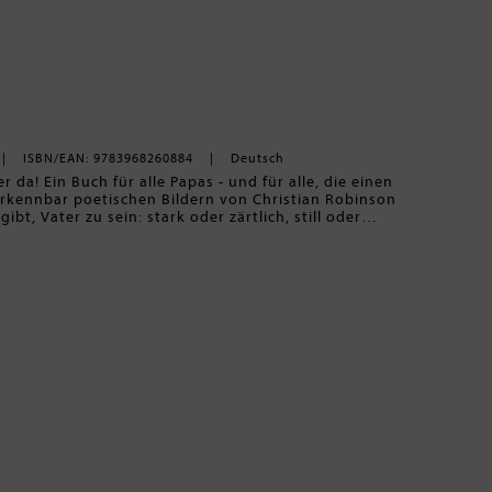
ISBN/EAN: 9783968260884
Deutsch
e, die einen
rkennbar poetischen Bildern von Christian Robinson
l weit weg. Tierpapas und Menschenpapas teilen
ler. Ein warmes, ehrliches Buch über große Gefühle und
Schmunzeln, Staunen und Wiedererkennen. Perfekt
eder-Ansehen.