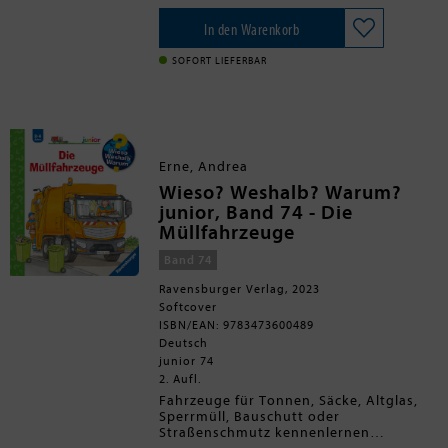
hochwertige Ausstattung garantieren
hautnah dabei, wie die Polizei einen
langanhaltende Freude an jedem Buch.
Dieb festnimmt. Sie unternehmen
In den Warenkorb
<BR>
Ausflüge in den Zoo und in den Wald,
verreisen mit dem Zug und dem
SOFORT LIEFERBAR
Flugzeug. Dieses extradicke Lexikon ist
der perfekte Begleiter für unterwegs:
ein Buch - alle Themen drin!
Erne, Andrea
Wieso? Weshalb? Warum?
junior, Band 74 - Die
Müllfahrzeuge
Band 74
Ravensburger Verlag, 2023
Softcover
ISBN/EAN: 9783473600489
Deutsch
junior 74
2. Aufl.
Fahrzeuge für Tonnen, Säcke, Altglas,
Sperrmüll, Bauschutt oder
Straßenschmutz kennenlernen