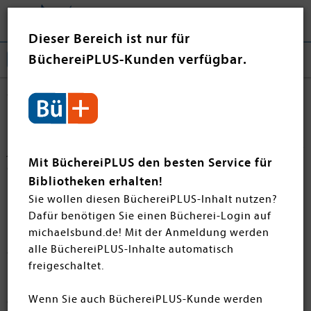
Tog
❤ Jetzt spenden
nav
Dieser Bereich ist nur für
BüchereiPLUS-Kunden verfügbar.
Wieso? Weshalb? Warum? junior
Hier finden Sie alle Bände der Wieso? Weshalb? Warum?
junior Reihe. Die Reihe gibt kindgerechte Antworten auf
Mit BüchereiPLUS den besten Service für
die zahlreichen Fragen für Kinder ab 2 Jahren und
Bibliotheken erhalten!
nimmt sie mit auf eine spannende Entdeckungsreise.
Sie wollen diesen BüchereiPLUS-Inhalt nutzen?
Das einzigartige Konzept bringt sachliche, genau
Dafür benötigen Sie einen Bücherei-Login auf
recherchierte Informationen und Lernspaß liebevoll
michaelsbund.de! Mit der Anmeldung werden
unter einen Hut. Die unterschiedlichen Reihen sind
alle BüchereiPLUS-Inhalte automatisch
altersgerecht gestaltet und sorgen dafür, dass die
freigeschaltet.
Fragen der Kinder beantwortet werden und sie zudem
mit viel Freude und Spaß in die Welt des Wissens
Wenn Sie auch BüchereiPLUS-Kunde werden
eintauchen können.