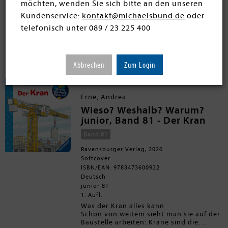
möchten, wenden Sie sich bitte an den unseren
Kundenservice:
kontakt@michaelsbund.de
oder
telefonisch unter 089 / 23 225 400
Filtern
SORTIEREN
75 Artikel
Abbrechen
Zum Login
Erne, Andrea
Wieso? Weshalb? Warum?
junior, Band 81 - Der Kran
Band 81
Ravensburger Verlag, 2026
Softcover
ISBN/EAN: 9783473600922
Deutsch
junior 81
1. Aufl.
Was der Kran alles kann
Schon von weitem sieht man sie auf der
Baustelle arbeiten: Kräne sind die